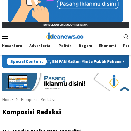
Mobile
Menu
Nusantara
Advertorial
Politik
Ragam
Ekonomi
Per
soal “Tanam Sawit”, BM PAN Kaltim Minta Publik Pahami Konteks 
Special Content
Home
Komposisi Redaksi
Komposisi Redaksi