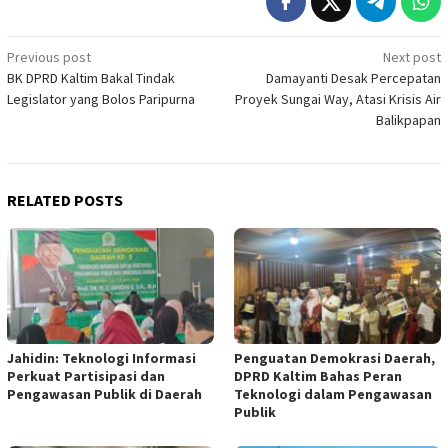
Post
Previous post
Next post
BK DPRD Kaltim Bakal Tindak
Damayanti Desak Percepatan
navigation
Legislator yang Bolos Paripurna
Proyek Sungai Way, Atasi Krisis Air
Balikpapan
RELATED POSTS
Jahidin: Teknologi Informasi
Penguatan Demokrasi Daerah,
Perkuat Partisipasi dan
DPRD Kaltim Bahas Peran
Pengawasan Publik di Daerah
Teknologi dalam Pengawasan
Publik