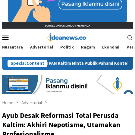
Mobile
Menu
Nusantara
Advertorial
Politik
Ragam
Ekonomi
Per
Sawit”, BM PAN Kaltim Minta Publik Pahami Konteks Pidato Secara
Special Content
Home
Advertorial
Ayub Desak Reformasi Total Perusda
Kaltim: Akhiri Nepotisme, Utamakan
Profesionalisme