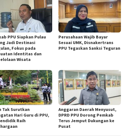
ab PPU Siapkan Pulau
Perusahaan Wajib Bayar
ng Jadi Destinasi
Sesuai UMK, Disnakertrans
ulan, Fokus pada
PPU Tegaskan Sanksi Teguran
uatan Identitas dan
elolaan Wisata
n Tak Surutkan
Anggaran Daerah Menyusut,
ngatan Hari Guru di PPU,
DPRD PPU Dorong Pemkab
Pendidik Raih
Terus Jemput Dukungan ke
hargaan
Pusat