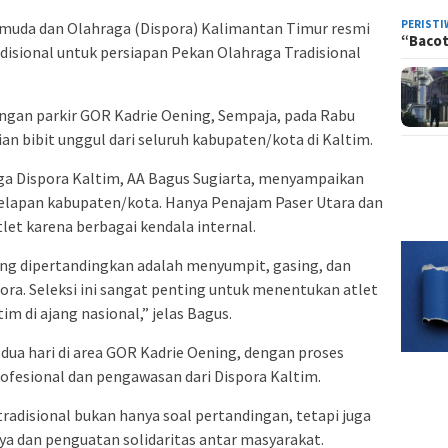
PERISTI
muda dan Olahraga (Dispora) Kalimantan Timur resmi
“Bacot
adisional untuk persiapan Pekan Olahraga Tradisional
angan parkir GOR Kadrie Oening, Sempaja, pada Rabu
ian bibit unggul dari seluruh kabupaten/kota di Kaltim.
a Dispora Kaltim, AA Bagus Sugiarta, menyampaikan
h delapan kabupaten/kota. Hanya Penajam Paser Utara dan
et karena berbagai kendala internal.
ang dipertandingkan adalah menyumpit, gasing, dan
ra. Seleksi ini sangat penting untuk menentukan atlet
 di ajang nasional,” jelas Bagus.
ua hari di area GOR Kadrie Oening, dengan proses
profesional dan pengawasan dari Dispora Kaltim.
adisional bukan hanya soal pertandingan, tetapi juga
aya dan penguatan solidaritas antar masyarakat.