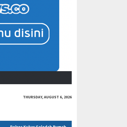
THURSDAY, AUGUST 6, 2026
Rumah Diduga Milik ASN Disdikbud Terkait Kasus Dugaan Korupsi