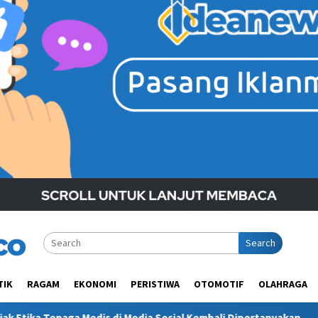
Search
TIK
RAGAM
EKONOMI
PERISTIWA
OTOMOTIF
OLAHRAGA
Media Sosial Kembali Dipertanyakan
Polres Kukar Geledah 