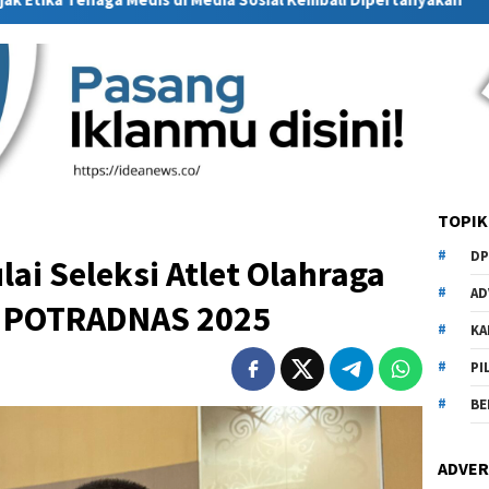
TOPIK
DP
lai Seleksi Atlet Olahraga
AD
k POTRADNAS 2025
KA
PI
BE
ADVER