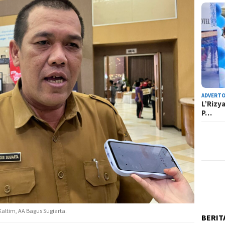
ADVERTO
L’Rizy
P…
ltim, AA Bagus Sugiarta.
BERIT