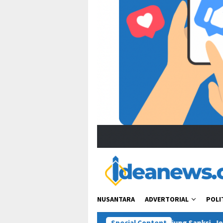
NUSANTARA
ADVERTORIAL
POLI
Bacot Nih Pasien” Berujung Sanksi, Jejak Etika Tenaga Medis di 
Special Content