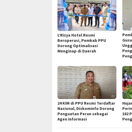
Pemk
L’Rizya Hotel Resmi
Gusu
Beroperasi, Pemkab PPU
Ungg
Dorong Optimalisasi
Peng
Menginap di Daerah
Peng
24 KIM di PPU Resmi Terdaftar
Huja
Nasional, Diskominfo Dorong
Peri
Penguatan Peran sebagai
102 
Agen Informasi
Peng