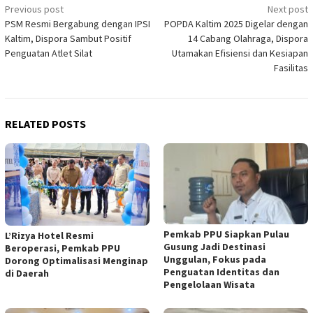
Post
Previous post
Next post
PSM Resmi Bergabung dengan IPSI
POPDA Kaltim 2025 Digelar dengan
navigation
Kaltim, Dispora Sambut Positif
14 Cabang Olahraga, Dispora
Penguatan Atlet Silat
Utamakan Efisiensi dan Kesiapan
Fasilitas
RELATED POSTS
Pemkab PPU Siapkan Pulau
L’Rizya Hotel Resmi
Gusung Jadi Destinasi
Beroperasi, Pemkab PPU
Unggulan, Fokus pada
Dorong Optimalisasi Menginap
Penguatan Identitas dan
di Daerah
Pengelolaan Wisata