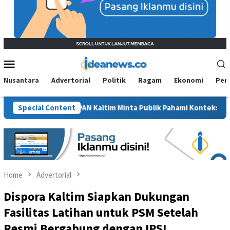
Mobile
Menu
Nusantara
Advertorial
Politik
Ragam
Ekonomi
Per
awit”, BM PAN Kaltim Minta Publik Pahami Konteks Pidato Secara 
Special Content
Home
Advertorial
Dispora Kaltim Siapkan Dukungan
Fasilitas Latihan untuk PSM Setelah
Resmi Bergabung dengan IPSI