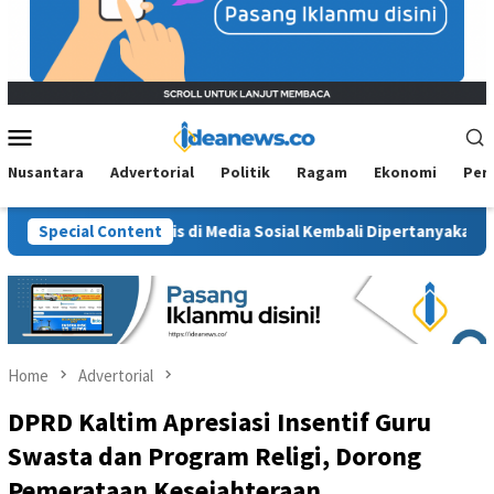
Mobile
Menu
Nusantara
Advertorial
Politik
Ragam
Ekonomi
Per
enaga Medis di Media Sosial Kembali Dipertanyakan
Special Content
Polre
Home
Advertorial
DPRD Kaltim Apresiasi Insentif Guru
Swasta dan Program Religi, Dorong
Pemerataan Kesejahteraan