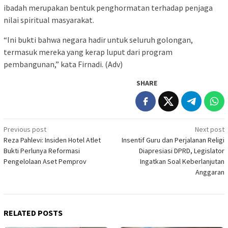
ibadah merupakan bentuk penghormatan terhadap penjaga
nilai spiritual masyarakat.
“Ini bukti bahwa negara hadir untuk seluruh golongan,
termasuk mereka yang kerap luput dari program
pembangunan,” kata Firnadi. (Adv)
SHARE
Post
Previous post
Next post
Reza Pahlevi: Insiden Hotel Atlet
Insentif Guru dan Perjalanan Religi
navigation
Bukti Perlunya Reformasi
Diapresiasi DPRD, Legislator
Pengelolaan Aset Pemprov
Ingatkan Soal Keberlanjutan
Anggaran
RELATED POSTS