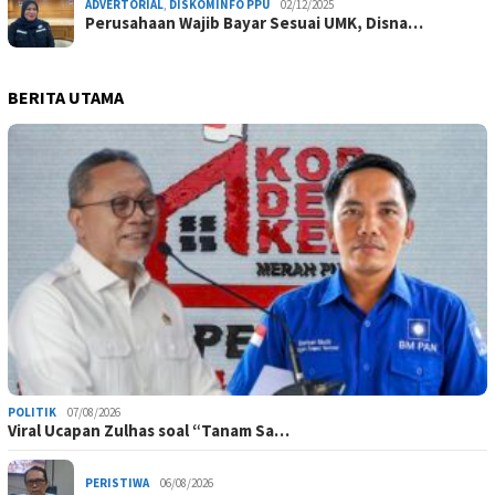
ADVERTORIAL
,
DISKOMINFO PPU
02/12/2025
Perusahaan Wajib Bayar Sesuai UMK, Disna…
BERITA UTAMA
POLITIK
07/08/2026
Viral Ucapan Zulhas soal “Tanam Sa…
PERISTIWA
06/08/2026