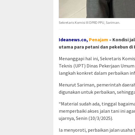
Sekretaris Komisi III DPRD PPU, Sariman.
Ideanews.co,
Penajam
– Kondisi j
utama para petani dan pekebun di 
Menanggapi hal ini, Sekretaris Komi
Teknis (UPT) Dinas Pekerjaan Umum
langkah konkret dalam perbaikan inf
Menurut Sariman, pemerintah daerah
digunakan untuk perbaikan, sehingg
“Material sudah ada, tinggal baga
memperbaiki akses jalan tani ini agar
ujarnya, Senin (10/3/2025).
Ia menyoroti, perbaikan jalan usah