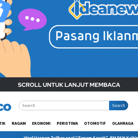
Search
TIK
RAGAM
EKONOMI
PERISTIWA
OTOMOTIF
OLAHRAGA
has soal “Tanam Sawit”, BM PAN Kaltim Minta Publik Pahami Konte