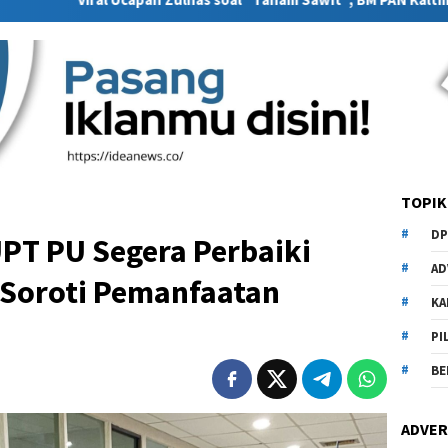
TOPIK
DP
PT PU Segera Perbaiki
AD
 Soroti Pemanfaatan
KA
PI
BE
ADVER