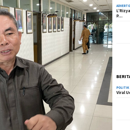
ADVERTO
L’Rizy
P…
BERIT
POLITIK
Viral 