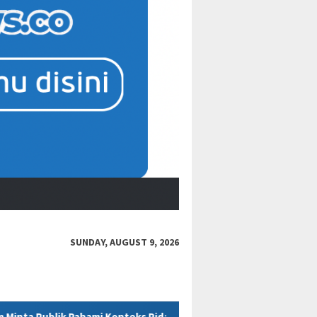
SUNDAY, AUGUST 9, 2026
ks Pidato Secara Utuh
“Bacot Nih Pasien” Berujung Sanks