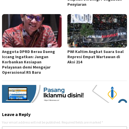
Penyiaran
Anggota DPRD Berau Daeng
PWI Kaltim Angkat Suara Soal
Iccang Ingatkan: Jangan
Represi Empat Wartawan di
Korbankan Kesiapan
Aksi 214
Pelayanan demi Mengejar
Operasional RS Baru
Leave a Reply
Your email address will not be published.
Required fields are marked
*