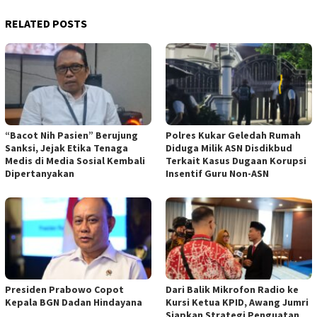
RELATED POSTS
“Bacot Nih Pasien” Berujung
Polres Kukar Geledah Rumah
Sanksi, Jejak Etika Tenaga
Diduga Milik ASN Disdikbud
Medis di Media Sosial Kembali
Terkait Kasus Dugaan Korupsi
Dipertanyakan
Insentif Guru Non-ASN
Presiden Prabowo Copot
Dari Balik Mikrofon Radio ke
Kepala BGN Dadan Hindayana
Kursi Ketua KPID, Awang Jumri
Siapkan Strategi Penguatan