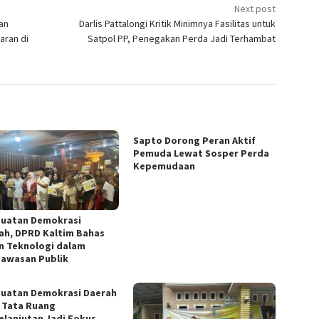
Next post
an
Darlis Pattalongi Kritik Minimnya Fasilitas untuk
aran di
Satpol PP, Penegakan Perda Jadi Terhambat
Sapto Dorong Peran Aktif
Pemuda Lewat Sosper Perda
Kepemudaan
uatan Demokrasi
ah, DPRD Kaltim Bahas
n Teknologi dalam
awasan Publik
uatan Demokrasi Daerah
: Tata Ruang
elanjutan Jadi Fokus