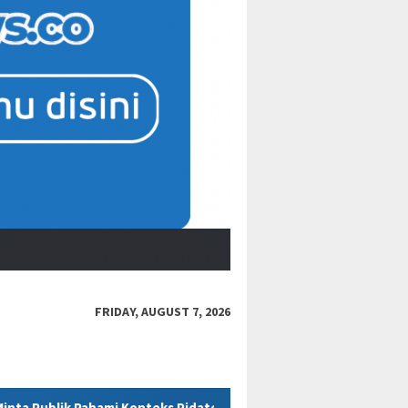
FRIDAY, AUGUST 7, 2026
ks Pidato Secara Utuh
“Bacot Nih Pasien” Berujung Sanks