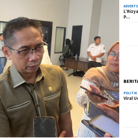
ADVERTO
L’Rizy
P…
BERIT
POLITIK
Viral 