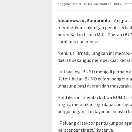
Anggota Komisi II DPRD Kalimantan Timur, Firnad
Ideanews.co, Samarinda
– Anggota 
memberikan dukungan penuh terhad
peran Badan Usaha Milik Daerah (BUM
tambang dan migas.
Menurut Firnadi, langkah ini membu
daerah sekaligus memperkuat keman
“Ini saatnya BUMD menjadi pemain ak
Keterlibatan BUMD dalam pengelol
langsung bagi daerah dan masyarakat,”
Politikus ini menilai bahwa BUMD tid
migas, melainkan juga dapat berperan
pergudangan, dan layanan industri l
“Peluang di sektor pendukung sangat 
berstandar tinggi,” katanya.