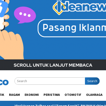
Search
TIK
RAGAM
EKONOMI
PERISTIWA
OTOMOTIF
OLAHRAGA
has soal “Tanam Sawit”, BM PAN Kaltim Minta Publik Pahami Konte