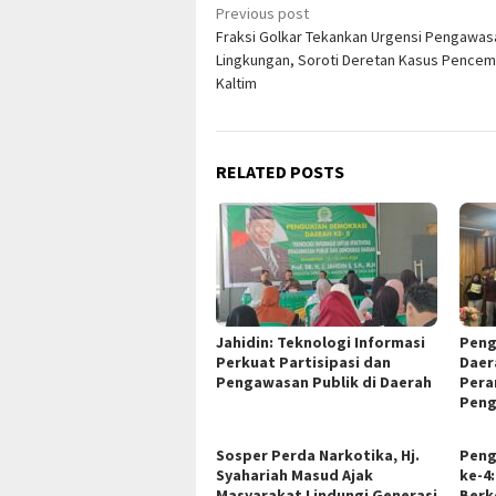
Post
Previous post
Fraksi Golkar Tekankan Urgensi Pengawas
navigation
Lingkungan, Soroti Deretan Kasus Pencem
Kaltim
RELATED POSTS
Jahidin: Teknologi Informasi
Peng
Perkuat Partisipasi dan
Daer
Pengawasan Publik di Daerah
Pera
Peng
Sosper Perda Narkotika, Hj.
Peng
Syahariah Masud Ajak
ke-4
Masyarakat Lindungi Generasi
Berk