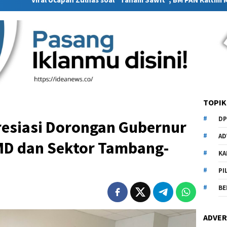
TOPIK
DP
resiasi Dorongan Gubernur
AD
MD dan Sektor Tambang-
KA
PI
BE
ADVER