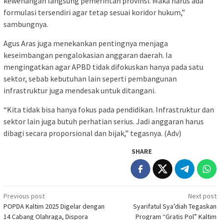
kewenangan langsung pemerintah provinsi. Maka harus ada
formulasi tersendiri agar tetap sesuai koridor hukum,”
sambungnya.
Agus Aras juga menekankan pentingnya menjaga
keseimbangan pengalokasian anggaran daerah. Ia
mengingatkan agar APBD tidak difokuskan hanya pada satu
sektor, sebab kebutuhan lain seperti pembangunan
infrastruktur juga mendesak untuk ditangani.
“Kita tidak bisa hanya fokus pada pendidikan. Infrastruktur dan
sektor lain juga butuh perhatian serius. Jadi anggaran harus
dibagi secara proporsional dan bijak,” tegasnya. (Adv)
SHARE
Post
Previous post
Next post
POPDA Kaltim 2025 Digelar dengan
Syarifatul Sya’diah Tegaskan
navigation
14 Cabang Olahraga, Dispora
Program “Gratis Pol” Kaltim