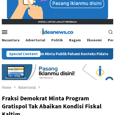
Mobile
Menu
Nusantara
Advertorial
Politik
Ragam
Ekonomi
Per
M PAN Kaltim Minta Publik Pahami Konteks Pidato Secara Utuh
Special Content
Home
Advertorial
Fraksi Demokrat Minta Program
Gratispol Tak Abaikan Kondisi Fiskal
Kaltim