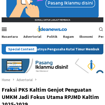
Mobile
Menu
Nusantara
Advertorial
Politik
Ragam
Ekonomi
Per
Ekonomi: Saatnya Pengusaha Kutai Timur Membuktikan Diri
Special Content
Home
Advertorial
Fraksi PKS Kaltim Genjot Penguatan
UMKM Jadi Fokus Utama RPJMD Kaltim
2025-2029