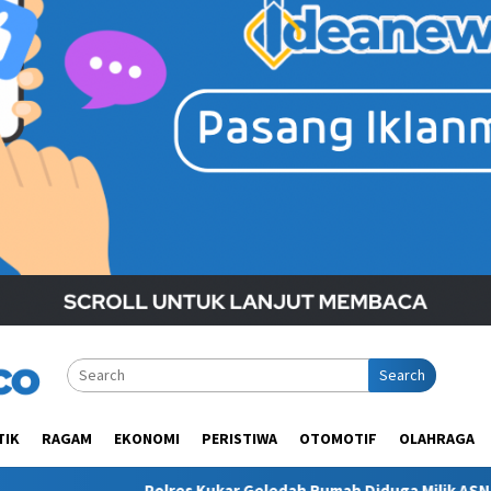
Search
TIK
RAGAM
EKONOMI
PERISTIWA
OTOMOTIF
OLAHRAGA
es Kukar Geledah Rumah Diduga Milik ASN Disdikbud Terkait Kas