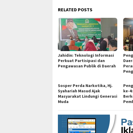
RELATED POSTS
Jahidin: Teknologi Informasi
Peng
Perkuat Partisipasi dan
Daer
Pengawasan Publik di Daerah
Pera
Peng
Sosper Perda Narkotika, Hj.
Peng
Syahariah Masud Ajak
ke-4
Masyarakat Lindungi Generasi
Berk
Muda
Pemb