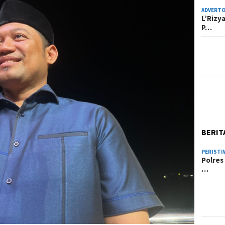
ADVERTO
L’Rizy
P…
BERIT
PERISTI
Polres
…