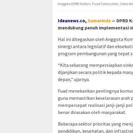
Anggota DPRD Kaltim, Fuad Fakhruddin. (Idea N
Ideanews.co,
S
amarinda
— DPRD Ka
mendukung penuh implementasi vis
Hal ini ditegaskan oleh Anggota Kom
sinergi antara legislatif dan eksek
program pembangunan yang tepat s
“Kita sekarang mempersiapkan sink
dijanjikan secara politik kepada m
depan,” ujarnya.
Fuad menekankan pentingnya komunik
guna memastikan keselarasan arah p
mempercepat realisasi janji-janji p
benar dirasakan oleh masyarakat.
Beberapa sektor prioritas yang menj
pendidikan, kesehatan, dan infrastruk