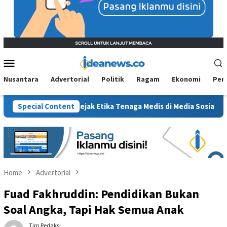
Mobile
Menu
Nusantara
Advertorial
Politik
Ragam
Ekonomi
Per
g Sanksi, Jejak Etika Tenaga Medis di Media Sosial Kembali Dipe
Special Content
Home
Advertorial
Fuad Fakhruddin: Pendidikan Bukan
Soal Angka, Tapi Hak Semua Anak
Tim Redaksi