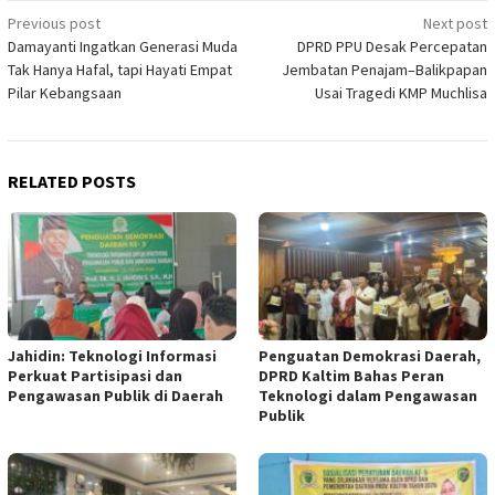
Post
Previous post
Next post
Damayanti Ingatkan Generasi Muda
DPRD PPU Desak Percepatan
navigation
Tak Hanya Hafal, tapi Hayati Empat
Jembatan Penajam–Balikpapan
Pilar Kebangsaan
Usai Tragedi KMP Muchlisa
RELATED POSTS
Jahidin: Teknologi Informasi
Penguatan Demokrasi Daerah,
Perkuat Partisipasi dan
DPRD Kaltim Bahas Peran
Pengawasan Publik di Daerah
Teknologi dalam Pengawasan
Publik