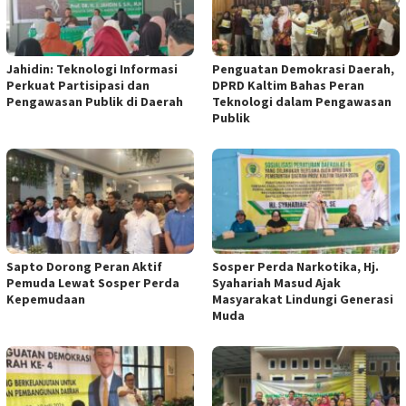
Jahidin: Teknologi Informasi
Penguatan Demokrasi Daerah,
Perkuat Partisipasi dan
DPRD Kaltim Bahas Peran
Pengawasan Publik di Daerah
Teknologi dalam Pengawasan
Publik
Sapto Dorong Peran Aktif
Sosper Perda Narkotika, Hj.
Pemuda Lewat Sosper Perda
Syahariah Masud Ajak
Kepemudaan
Masyarakat Lindungi Generasi
Muda