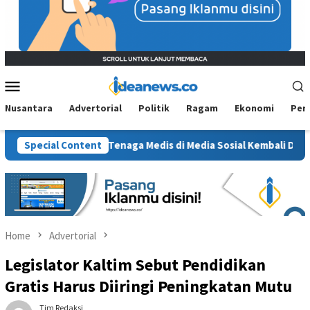
Mobile
Menu
Nusantara
Advertorial
Politik
Ragam
Ekonomi
Per
ejak Etika Tenaga Medis di Media Sosial Kembali Dipertanyakan
Special Content
Home
Advertorial
Legislator Kaltim Sebut Pendidikan
Gratis Harus Diiringi Peningkatan Mutu
Tim Redaksi