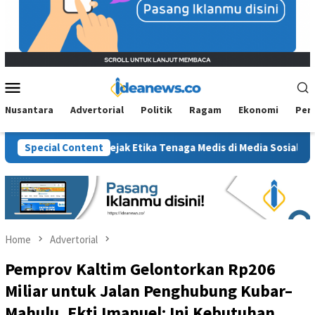
Mobile
Menu
Nusantara
Advertorial
Politik
Ragam
Ekonomi
Per
ung Sanksi, Jejak Etika Tenaga Medis di Media Sosial Kembali Dip
Special Content
Home
Advertorial
Pemprov Kaltim Gelontorkan Rp206
Miliar untuk Jalan Penghubung Kubar–
Mahulu, Ekti Imanuel: Ini Kebutuhan