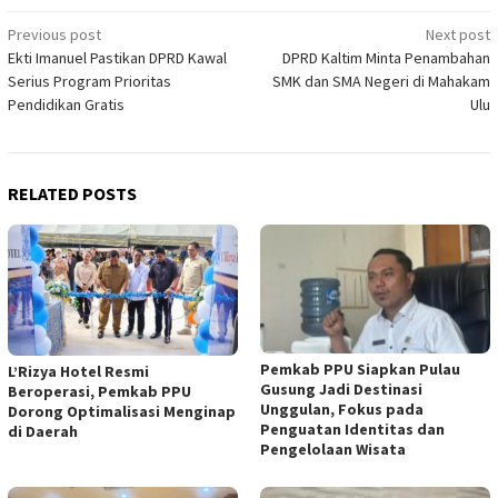
Post
Previous post
Next post
Ekti Imanuel Pastikan DPRD Kawal
DPRD Kaltim Minta Penambahan
navigation
Serius Program Prioritas
SMK dan SMA Negeri di Mahakam
Pendidikan Gratis
Ulu
RELATED POSTS
Pemkab PPU Siapkan Pulau
L’Rizya Hotel Resmi
Gusung Jadi Destinasi
Beroperasi, Pemkab PPU
Unggulan, Fokus pada
Dorong Optimalisasi Menginap
Penguatan Identitas dan
di Daerah
Pengelolaan Wisata