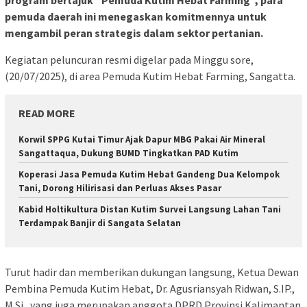
program bertajuk “Pemuda Kutim Hebat Farming”, para
pemuda daerah ini menegaskan komitmennya untuk
mengambil peran strategis dalam sektor pertanian.
Kegiatan peluncuran resmi digelar pada Minggu sore,
(20/07/2025), di area Pemuda Kutim Hebat Farming, Sangatta.
READ MORE
Korwil SPPG Kutai Timur Ajak Dapur MBG Pakai Air Mineral
Sangattaqua, Dukung BUMD Tingkatkan PAD Kutim
Koperasi Jasa Pemuda Kutim Hebat Gandeng Dua Kelompok
Tani, Dorong Hilirisasi dan Perluas Akses Pasar
Kabid Holtikultura Distan Kutim Survei Langsung Lahan Tani
Terdampak Banjir di Sangata Selatan
Turut hadir dan memberikan dukungan langsung, Ketua Dewan
Pembina Pemuda Kutim Hebat, Dr. Agusriansyah Ridwan, S.IP.,
M.Si., yang juga merupakan anggota DPRD Provinsi Kalimantan