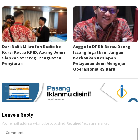
Dari Balik Mikrofon Radio ke
Anggota DPRD Berau Daeng
Kursi Ketua KPID, Awang Jumri
Iccang Ingatkan: Jangan
Siapkan Strategi Penguatan
Korbankan Kesiapan
Penyiaran
Pelayanan demi Mengejar
Operasional RS Baru
Leave a Reply
Your email address will not be published.
Required fields are marked
*