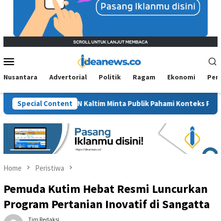
Mobile
Menu
Nusantara
Advertorial
Politik
Ragam
Ekonomi
Per
t”, BM PAN Kaltim Minta Publik Pahami Konteks Pidato Secara Ut
Special Content
Home
Peristiwa
Pemuda Kutim Hebat Resmi Luncurkan
Program Pertanian Inovatif di Sangatta
Tim Redaksi