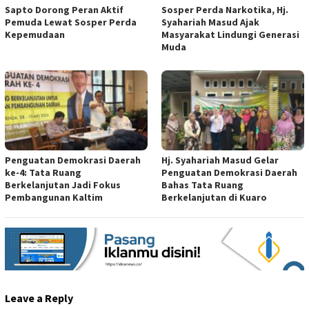
Sapto Dorong Peran Aktif
Sosper Perda Narkotika, Hj.
Pemuda Lewat Sosper Perda
Syahariah Masud Ajak
Kepemudaan
Masyarakat Lindungi Generasi
Muda
Penguatan Demokrasi Daerah
Hj. Syahariah Masud Gelar
ke-4: Tata Ruang
Penguatan Demokrasi Daerah
Berkelanjutan Jadi Fokus
Bahas Tata Ruang
Pembangunan Kaltim
Berkelanjutan di Kuaro
Leave a Reply