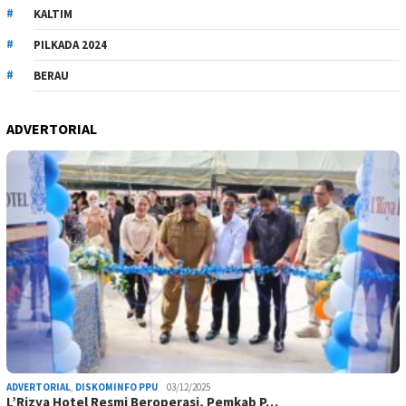
KALTIM
PILKADA 2024
BERAU
ADVERTORIAL
ADVERTORIAL
,
DISKOMINFO PPU
03/12/2025
L’Rizya Hotel Resmi Beroperasi, Pemkab P…