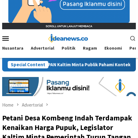
Mobile
Menu
Nusantara
Advertorial
Politik
Ragam
Ekonomi
Per
awit”, BM PAN Kaltim Minta Publik Pahami Konteks Pidato Secara 
Special Content
Home
Advertorial
Petani Desa Kombeng Indah Terdampak
Kenaikan Harga Pupuk, Legislator
Kaltim Minta Pemerintah Turun Tangan