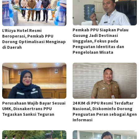
Pemkab PPU Siapkan Pulau
L’Rizya Hotel Resmi
Gusung Jadi Destinasi
Beroperasi, Pemkab PPU
Unggulan, Fokus pada
Dorong Optimalisasi Menginap
Penguatan Identitas dan
di Daerah
Pengelolaan Wisata
Perusahaan Wajib Bayar Sesuai
24 KIM di PPU Resmi Terdaftar
UMK, Disnakertrans PPU
Nasional, Diskominfo Dorong
Tegaskan Sanksi Teguran
Penguatan Peran sebagai Agen
Informasi