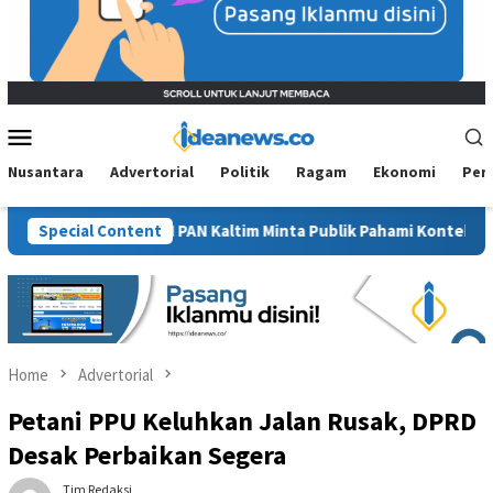
Mobile
Menu
Nusantara
Advertorial
Politik
Ragam
Ekonomi
Per
Sawit”, BM PAN Kaltim Minta Publik Pahami Konteks Pidato Secara
Special Content
Home
Advertorial
Petani PPU Keluhkan Jalan Rusak, DPRD
Desak Perbaikan Segera
Tim Redaksi