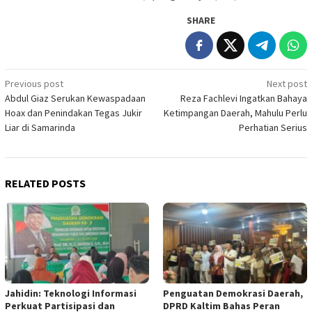
SHARE
Post
Previous post
Next post
Abdul Giaz Serukan Kewaspadaan
Reza Fachlevi Ingatkan Bahaya
navigation
Hoax dan Penindakan Tegas Jukir
Ketimpangan Daerah, Mahulu Perlu
Liar di Samarinda
Perhatian Serius
RELATED POSTS
Jahidin: Teknologi Informasi
Penguatan Demokrasi Daerah,
Perkuat Partisipasi dan
DPRD Kaltim Bahas Peran