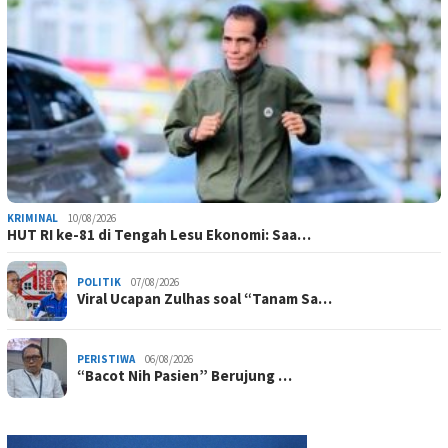
KRIMINAL
10/08/2026
HUT RI ke-81 di Tengah Lesu Ekonomi: Saa…
POLITIK
07/08/2026
Viral Ucapan Zulhas soal “Tanam Sa…
PERISTIWA
06/08/2026
“Bacot Nih Pasien” Berujung …