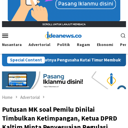
Mobile
Menu
Nusantara
Advertorial
Politik
Ragam
Ekonomi
Per
Ekonomi: Saatnya Pengusaha Kutai Timur Membuktikan Diri
Special Content
Home
Advertorial
Putusan MK soal Pemilu Dinilai
Timbulkan Ketimpangan, Ketua DPRD
Kaltim Minta Penyesuaian Regulasi