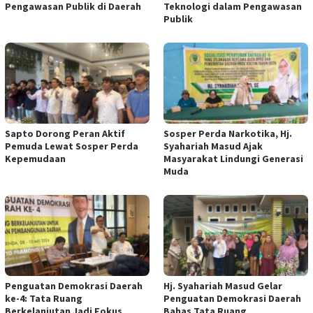
Pengawasan Publik di Daerah
Teknologi dalam Pengawasan
Publik
Sapto Dorong Peran Aktif
Sosper Perda Narkotika, Hj.
Pemuda Lewat Sosper Perda
Syahariah Masud Ajak
Kepemudaan
Masyarakat Lindungi Generasi
Muda
Penguatan Demokrasi Daerah
Hj. Syahariah Masud Gelar
ke-4: Tata Ruang
Penguatan Demokrasi Daerah
Berkelanjutan Jadi Fokus
Bahas Tata Ruang