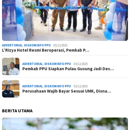
ADVERTORIAL
,
DISKOMINFO PPU
03/12/2025
L’Rizya Hotel Resmi Beroperasi, Pemkab P…
ADVERTORIAL
,
DISKOMINFO PPU
03/12/2025
Pemkab PPU Siapkan Pulau Gusung Jadi Des…
ADVERTORIAL
,
DISKOMINFO PPU
02/12/2025
Perusahaan Wajib Bayar Sesuai UMK, Disna…
BERITA UTAMA