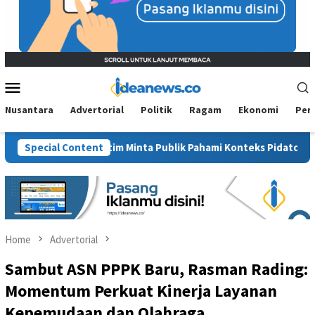
Mobile
Menu
Nusantara
Advertorial
Politik
Ragam
Ekonomi
Per
M PAN Kaltim Minta Publik Pahami Konteks Pidato Secara Utuh
Special Content
Home
Advertorial
Sambut ASN PPPK Baru, Rasman Rading:
Momentum Perkuat Kinerja Layanan
Kepemudaan dan Olahraga