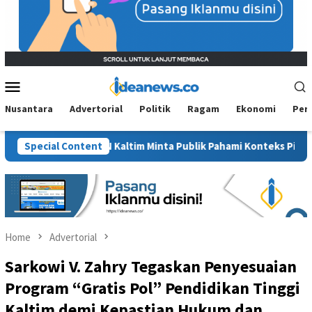
Mobile
Menu
Nusantara
Advertorial
Politik
Ragam
Ekonomi
Per
”, BM PAN Kaltim Minta Publik Pahami Konteks Pidato Secara Utuh
Special Content
Home
Advertorial
Sarkowi V. Zahry Tegaskan Penyesuaian
Program “Gratis Pol” Pendidikan Tinggi
Kaltim demi Kepastian Hukum dan