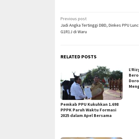
Post
Previous post
Jadi Angka Tertinggi DBD, Dinkes PPU Lun
navigation
G1R1J di Waru
RELATED POSTS
L’Ri
Bero
Doro
Meng
Pemkab PPU Kukuhkan 1.698
PPPK Paruh Waktu Formasi
2025 dalam Apel Bersama