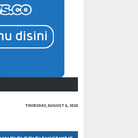
THURSDAY, AUGUST 6, 2026
al Kembali Dipertanyakan
Polres Kukar Geledah Rumah Did