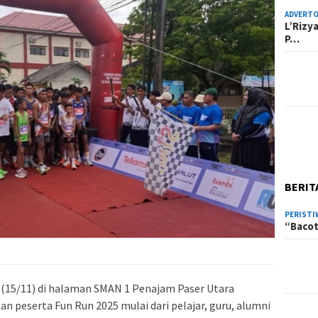
ADVERTO
L’Rizy
P…
BERIT
PERISTI
“Bacot
 (15/11) di halaman SMAN 1 Penajam Paser Utara
n peserta Fun Run 2025 mulai dari pelajar, guru, alumni