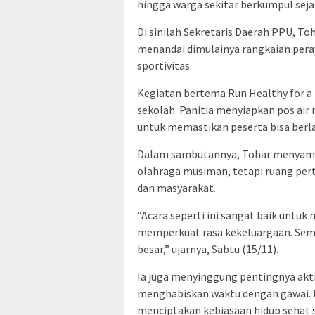
hingga warga sekitar berkumpul seja
Di sinilah Sekretaris Daerah PPU, T
menandai dimulainya rangkaian per
sportivitas.
Kegiatan bertema Run Healthy for a
sekolah. Panitia menyiapkan pos air
untuk memastikan peserta bisa berl
Dalam sambutannya, Tohar menyamp
olahraga musiman, tetapi ruang per
dan masyarakat.
“Acara seperti ini sangat baik untu
memperkuat rasa kekeluargaan. Sem
besar,” ujarnya, Sabtu (15/11).
Ia juga menyinggung pentingnya aktiv
menghabiskan waktu dengan gawai. 
menciptakan kebiasaan hidup sehat s