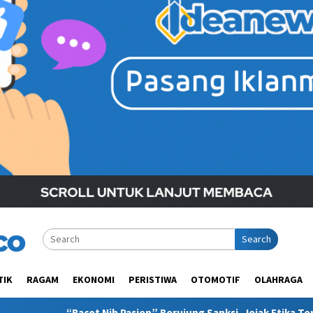
Search
TIK
RAGAM
EKONOMI
PERISTIWA
OTOMOTIF
OLAHRAGA
Pasien” Berujung Sanksi, Jejak Etika Tenaga Medis di Media Sosi