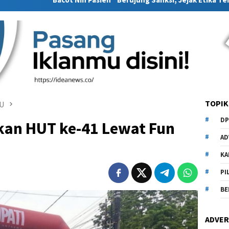
TOPIK
PU
DP
an HUT ke-41 Lewat Fun
AD
KA
PI
BE
ADVER