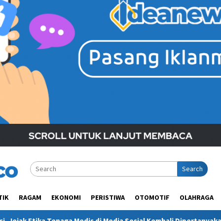
Search
TIK
RAGAM
EKONOMI
PERISTIWA
OTOMOTIF
OLAHRAGA
dis di Media Sosial Kembali Dipertanyakan
Polres Kukar G