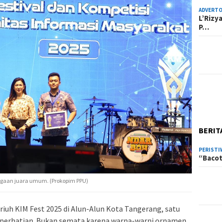
ADVERTO
L’Rizy
P…
BERIT
PERISTI
“Bacot
rgaan juara umum. (Prokopim PPU)
riuh KIM Fest 2025 di Alun-Alun Kota Tangerang, satu
 perhatian. Bukan semata karena warna-warni ornamen