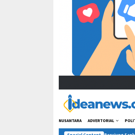
NUSANTARA
ADVERTORIAL
POLI
“Bacot Nih Pasien” Berujung Sanksi, Jejak Etika Tenaga Me
Special Content