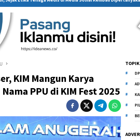
TOPIK
PU
DP
ser, KIM Mangun Karya
AD
Nama PPU di KIM Fest 2025
KA
PI
BE
ADVER