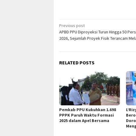
Post
Previous post
APBD PPU Diproyeksi Turun Hingga 50 Per
navigation
2026, Sejumlah Proyek Fisik Terancam Me
RELATED POSTS
Pemkab PPU Kukuhkan 1.698
L’Ri
PPPK Paruh Waktu Formasi
Bero
2025 dalam Apel Bersama
Doro
Meng