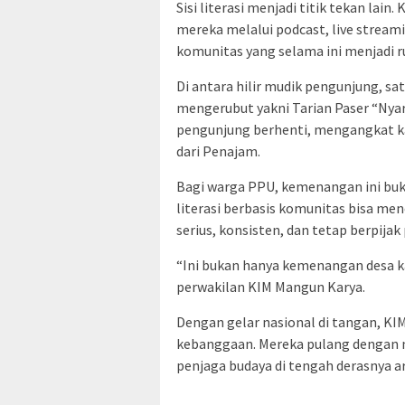
Sisi literasi menjadi titik tekan lai
mereka melalui podcast, live stream
komunitas yang selama ini menjadi ru
Di antara hilir mudik pengunjung, 
mengerubut yakni Tarian Paser “Nyar
pengunjung berhenti, mengangkat ka
dari Penajam.
Bagi warga PPU, kemenangan ini bukan
literasi berbasis komunitas bisa me
serius, konsisten, dan tetap berpijak
“Ini bukan hanya kemenangan desa ka
perwakilan KIM Mangun Karya.
Dengan gelar nasional di tangan, K
kebanggaan. Mereka pulang dengan ma
penjaga budaya di tengah derasnya ar