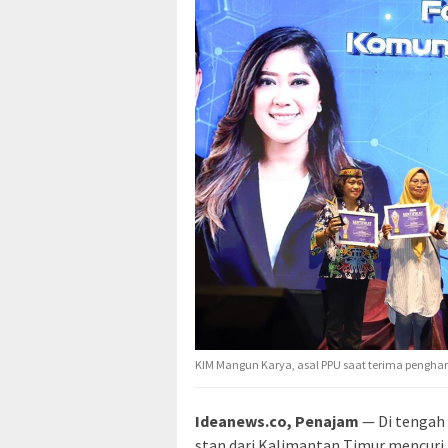
KIM Mangun Karya, asal PPU saat terima pengha
Ideanews.co, Penajam
— Di tengah 
stan dari Kalimantan Timur mencuri