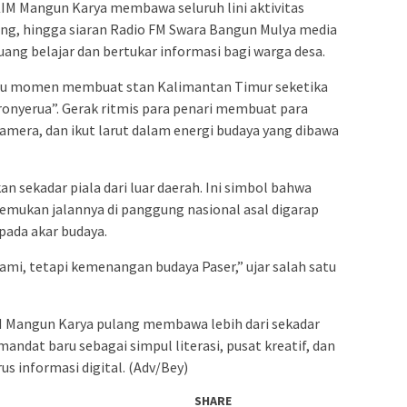
n. KIM Mangun Karya membawa seluruh lini aktivitas
ing, hingga siaran Radio FM Swara Bangun Mulya media
ang belajar dan bertukar informasi bagi warga desa.
satu momen membuat stan Kalimantan Timur seketika
onyerua”. Gerak ritmis para penari membuat para
mera, dan ikut larut dalam energi budaya yang dibawa
 sekadar piala dari luar daerah. Ini simbol bahwa
nemukan jalannya di panggung nasional asal digarap
 pada akar budaya.
mi, tetapi kemenangan budaya Paser,” ujar salah satu
IM Mangun Karya pulang membawa lebih dari sekadar
ndat baru sebagai simpul literasi, pusat kreatif, dan
us informasi digital. (Adv/Bey)
SHARE