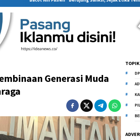
TOPIK
DP
Pembinaan Generasi Muda
AD
hraga
KA
PI
BE
ADVER