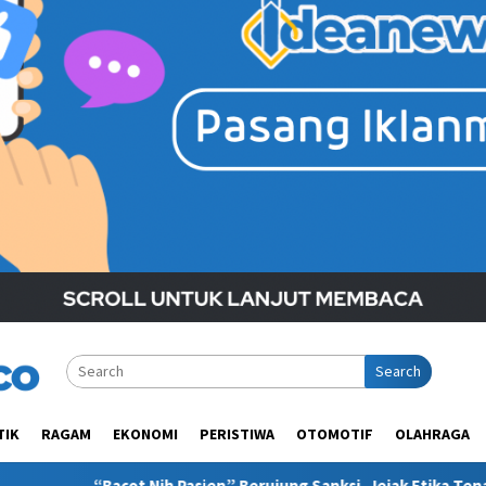
Search
TIK
RAGAM
EKONOMI
PERISTIWA
OTOMOTIF
OLAHRAGA
asien” Berujung Sanksi, Jejak Etika Tenaga Medis di Media Sosia