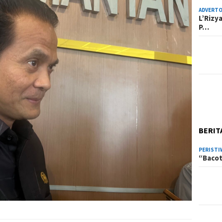
ADVERTO
L’Rizy
P…
BERIT
PERISTI
“Bacot