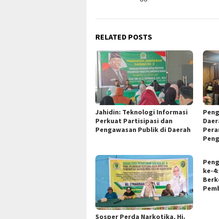
RELATED POSTS
Jahidin: Teknologi Informasi
Peng
Perkuat Partisipasi dan
Daer
Pengawasan Publik di Daerah
Pera
Peng
Peng
ke-4
Berk
Pemb
Sosper Perda Narkotika, Hj.