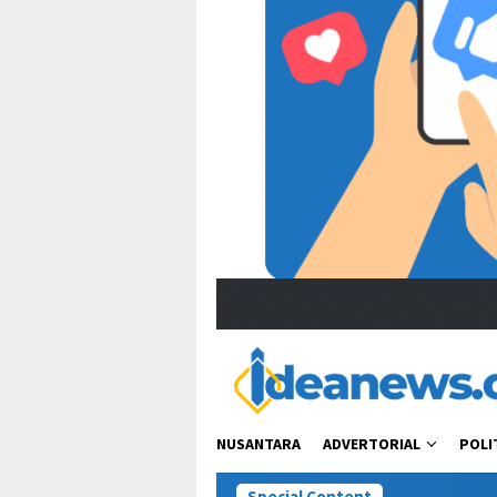
NUSANTARA
ADVERTORIAL
POLI
Special Content
“Bacot Nih P