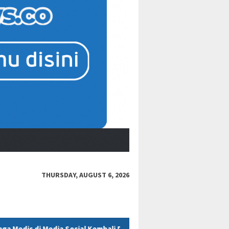
THURSDAY, AUGUST 6, 2026
l Kembali Dipertanyakan
Polres Kukar Geledah Rumah Didu