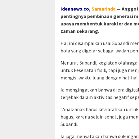
Ideanews.co,
S
amarinda
— Anggota
pentingnya pembinaan generasi mu
upaya membentuk karakter dan me
zaman sekarang.
Hal ini disampaikan usai Subandi m
bola yang digelar sebagai wadah pem
Menurut Subandi, kegiatan olahraga 
untuk kesehatan fisik, tapi juga me
mengisi waktu luang dengan hal-hal
Ia mengingatkan bahwa di era digital
terjebak dalam aktivitas negatif sep
“Anak-anak harus kita arahkan untuk b
bagus, karena selain sehat, juga men
Subandi.
Ia juga menyatakan bahwa dukungan 