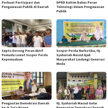
Perkuat Partisipasi dan
DPRD Kaltim Bahas Peran
Pengawasan Publik di Daerah
Teknologi dalam Pengawasan
Publik
Sapto Dorong Peran Aktif
Sosper Perda Narkotika, Hj.
Pemuda Lewat Sosper Perda
Syahariah Masud Ajak
Kepemudaan
Masyarakat Lindungi Generasi
Muda
Penguatan Demokrasi Daerah
Hj. Syahariah Masud Gelar
ke-4: Tata Ruang
Penguatan Demokrasi Daerah