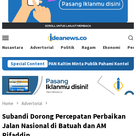
Mobile
Menu
Nusantara
Advertorial
Politik
Ragam
Ekonomi
Per
Sawit”, BM PAN Kaltim Minta Publik Pahami Konteks Pidato Secara
Special Content
Home
Advertorial
Subandi Dorong Percepatan Perbaikan
Jalan Nasional di Batuah dan AM
Rifaddin