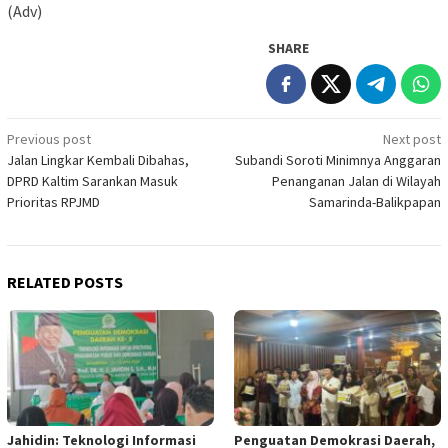
(Adv)
SHARE
Post
Previous post
Next post
Jalan Lingkar Kembali Dibahas,
Subandi Soroti Minimnya Anggaran
navigation
DPRD Kaltim Sarankan Masuk
Penanganan Jalan di Wilayah
Prioritas RPJMD
Samarinda-Balikpapan
RELATED POSTS
Jahidin: Teknologi Informasi
Penguatan Demokrasi Daerah,