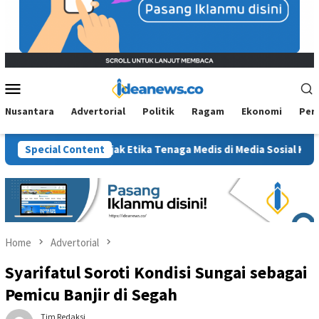
Mobile
Menu
Nusantara
Advertorial
Politik
Ragam
Ekonomi
Per
Sanksi, Jejak Etika Tenaga Medis di Media Sosial Kembali Dipert
Special Content
Home
Advertorial
Syarifatul Soroti Kondisi Sungai sebagai
Pemicu Banjir di Segah
Tim Redaksi