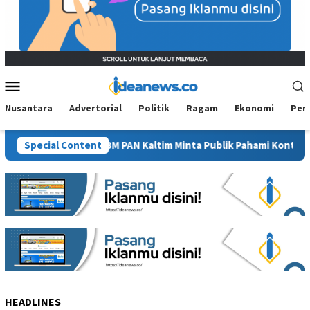
Mobile
Menu
Nusantara
Advertorial
Politik
Ragam
Ekonomi
Per
anam Sawit”, BM PAN Kaltim Minta Publik Pahami Konteks Pidato 
Special Content
HEADLINES