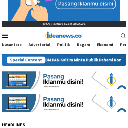
Mobile
Menu
Nusantara
Advertorial
Politik
Ragam
Ekonomi
Per
 “Tanam Sawit”, BM PAN Kaltim Minta Publik Pahami Konteks Pidat
Special Content
HEADLINES