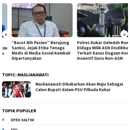
«
»
“Bacot Nih Pasien” Berujung
Polres Kukar Geledah Rumah
Sanksi, Jejak Etika Tenaga
Diduga Milik ASN Disdikbud
Medis di Media Sosial Kembali
Terkait Kasus Dugaan Korupsi
Dipertanyakan
Insentif Guru Non-ASN
TOPIC:
MASLIANAWATI
Maslianawati Dikabarkan Akan Maju Sebagai
Calon Bupati dalam PSU Pilkada Kukar
TOPIK POPULER
DPRD KALTIM
ADV