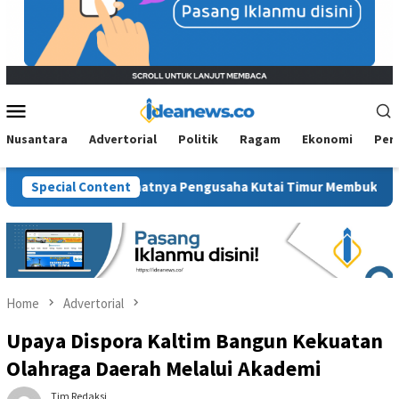
Mobile
Menu
Nusantara
Advertorial
Politik
Ragam
Ekonomi
Per
konomi: Saatnya Pengusaha Kutai Timur Membuktikan Diri
Special Content
Home
Advertorial
Upaya Dispora Kaltim Bangun Kekuatan
Olahraga Daerah Melalui Akademi
Tim Redaksi