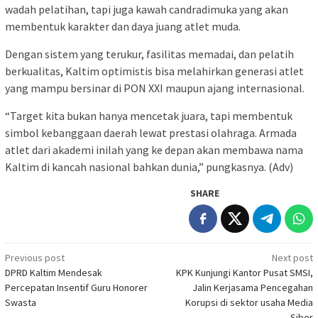
wadah pelatihan, tapi juga kawah candradimuka yang akan
membentuk karakter dan daya juang atlet muda.
Dengan sistem yang terukur, fasilitas memadai, dan pelatih
berkualitas, Kaltim optimistis bisa melahirkan generasi atlet
yang mampu bersinar di PON XXI maupun ajang internasional.
“Target kita bukan hanya mencetak juara, tapi membentuk
simbol kebanggaan daerah lewat prestasi olahraga. Armada
atlet dari akademi inilah yang ke depan akan membawa nama
Kaltim di kancah nasional bahkan dunia,” pungkasnya. (Adv)
SHARE
Post
Previous post
Next post
DPRD Kaltim Mendesak
KPK Kunjungi Kantor Pusat SMSI,
navigation
Percepatan Insentif Guru Honorer
Jalin Kerjasama Pencegahan
Swasta
Korupsi di sektor usaha Media
Siber