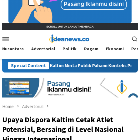
Mobile
Menu
Nusantara
Advertorial
Politik
Ragam
Ekonomi
Per
”, BM PAN Kaltim Minta Publik Pahami Konteks Pidato Secara Utuh
Special Content
Home
Advertorial
Upaya Dispora Kaltim Cetak Atlet
Potensial, Bersaing di Level Nasional
Hingga Internasional