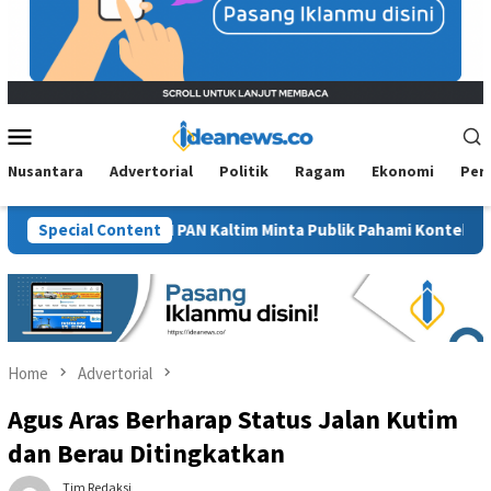
Mobile
Menu
Nusantara
Advertorial
Politik
Ragam
Ekonomi
Per
 Sawit”, BM PAN Kaltim Minta Publik Pahami Konteks Pidato Secar
Special Content
Home
Advertorial
Agus Aras Berharap Status Jalan Kutim
dan Berau Ditingkatkan
Tim Redaksi