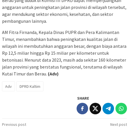
Berau yang duduk di Komisi III DPRD dapat memperjuangkan
anggaran untuk peningkatan jalan provinsi di wilayah tersebut,
agar mendukung sektor ekonomi, kesehatan, dan sektor
pembangunan lainnya.
AM Fitra Firnanda, Kepala Dinas PUPR dan Pera Kalimantan
Timur, menambahkan bahwa peningkatan kualitas jalan di
wilayah ini membutuhkan anggaran besar, dengan biaya antara
Rp 12,5 miliar hingga Rp 15 miliar per kilometer untuk
betonisasi. Menurut data 2023, masih ada sekitar 160 kilometer
jalan provinsi yang berstatus fungsional, terutama di wilayah
Kutai Timur dan Berau.
(Adv)
Adv
DPRD Kaltim
SHARE
Post
Previous post
Next post