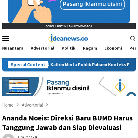
Mobile
Menu
Nusantara
Advertorial
Politik
Ragam
Ekonomi
Per
t”, BM PAN Kaltim Minta Publik Pahami Konteks Pidato Secara Utu
Special Content
Home
Advertorial
Ananda Moeis: Direksi Baru BUMD Harus
Tanggung Jawab dan Siap Dievaluasi
Tim Redaksi