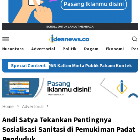
Mobile
Menu
Nusantara
Advertorial
Politik
Ragam
Ekonomi
Per
awit”, BM PAN Kaltim Minta Publik Pahami Konteks Pidato Secara 
Special Content
Home
Advertorial
Andi Satya Tekankan Pentingnya
Sosialisasi Sanitasi di Pemukiman Padat
Penduduk