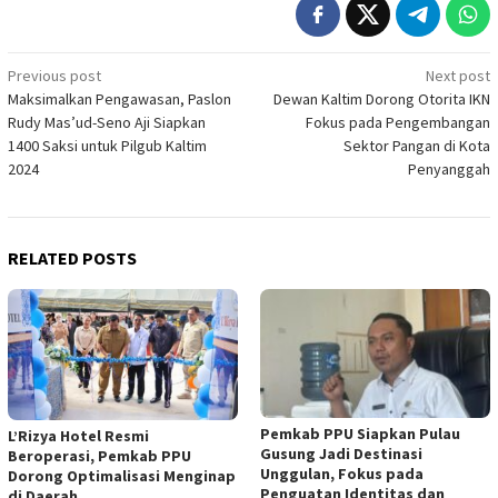
Post
Previous post
Next post
Maksimalkan Pengawasan, Paslon
Dewan Kaltim Dorong Otorita IKN
navigation
Rudy Mas’ud-Seno Aji Siapkan
Fokus pada Pengembangan
1400 Saksi untuk Pilgub Kaltim
Sektor Pangan di Kota
2024
Penyanggah
RELATED POSTS
Pemkab PPU Siapkan Pulau
L’Rizya Hotel Resmi
Gusung Jadi Destinasi
Beroperasi, Pemkab PPU
Unggulan, Fokus pada
Dorong Optimalisasi Menginap
Penguatan Identitas dan
di Daerah