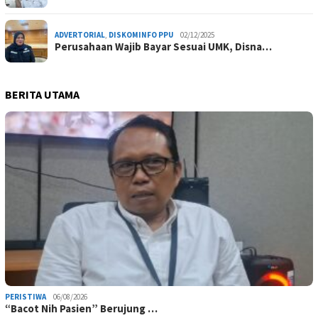
ADVERTORIAL
,
DISKOMINFO PPU
02/12/2025
Perusahaan Wajib Bayar Sesuai UMK, Disna…
BERITA UTAMA
PERISTIWA
06/08/2026
“Bacot Nih Pasien” Berujung …