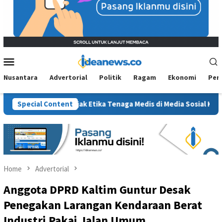
Mobile
Menu
Nusantara
Advertorial
Politik
Ragam
Ekonomi
Per
 Sanksi, Jejak Etika Tenaga Medis di Media Sosial Kembali Dipert
Special Content
Home
Advertorial
Anggota DPRD Kaltim Guntur Desak
Penegakan Larangan Kendaraan Berat
Industri Pakai Jalan Umum