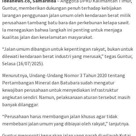
Ideanews.co, Samarinda
– Anggota DPRD Kalimantan Timur,
Guntur, memberikan dukungan penuh terhadap kebijakan
larangan penggunaan jalan umum oleh kendaraan berat milik
perusahaan tambang batu bara dan perkebunan kelapa sawit.
Ia menegaskan bahwa langkah ini penting untuk menjaga
kualitas jalan dan keselamatan masyarakat.
“Jalan umum dibangun untuk kepentingan rakyat, bukan untuk
dilewati kendaraan berat industri yang merusak,” tegas Guntur,
Selasa (16/07/2025).
Menurutnya, Undang-Undang Nomor 3 Tahun 2020 tentang
Pertambangan Mineral dan Batubara sudah mengatur
kewajiban perusahaan untuk menyediakan infrastruktur
angkutan sendiri. Namun, pelaksanaan aturan tersebut masih
banyak dilanggar.
“Perusahaan harus membangun jalan khusus agar tidak
membebani jalan umum yang dibiayai oleh rakyat,” lanjutnya.
Guntur menyoroti kerusakan jalan yang parah di wilayah Kutai