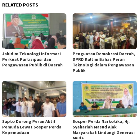
RELATED POSTS
Jahidin: Teknologi Informasi
Penguatan Demokrasi Daerah,
Perkuat Partisipasi dan
DPRD Kaltim Bahas Peran
Pengawasan Publik di Daerah
Teknologi dalam Pengawasan
Publik
Sapto Dorong Peran Aktif
Sosper Perda Narkotika, Hj.
Pemuda Lewat Sosper Perda
Syahariah Masud Ajak
Kepemudaan
Masyarakat Lindungi Generasi
Muda