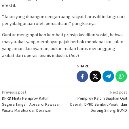
efektif.
“Jalan yang dibangun dengan uang rakyat harus dilindungi dari
penyalahgunaan oleh perusahaan,” pungkasnya.
Guntur mengingatkan kembali prinsip keadilan sosial, bahwa
masyarakat yang membayar pajak berhak mendapatkan jalan
yang aman dan nyaman, bukan malah harus menanggung
akibat dari operasi bisnis industri. (Adv)
SHARE
Post
Previous post
Next post
DPRD Minta Pemprov Kaltim
Pemprov Kaltim Siapkan Ojol
navigation
Segera Tangani Abrasi di Kawasan
Daerah, DPRD Sambut Positif dan
Wisata Maratua dan Derawan
Dorong Sinergi BUMD