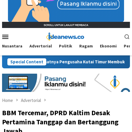
Mobile
Menu
Nusantara
Advertorial
Politik
Ragam
Ekonomi
Per
Ekonomi: Saatnya Pengusaha Kutai Timur Membuktikan Diri
Special Content
Home
Advertorial
BBM Tercemar, DPRD Kaltim Desak
Pertamina Tanggap dan Bertanggung
Jawab