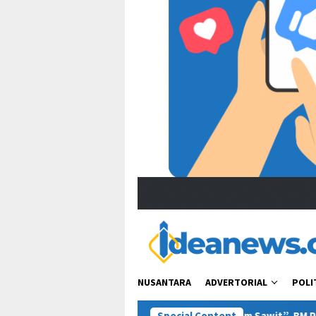
NUSANTARA
ADVERTORIAL
POLI
apan Zulhas soal “Tanam Sawit”, BM PAN Kaltim Minta Publik Pah
Special Content