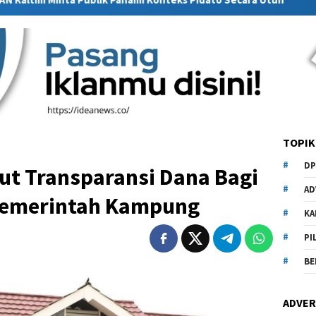
TOPIK
DP
ut Transparansi Dana Bagi
AD
 Pemerintah Kampung
KA
PI
BE
ADVER