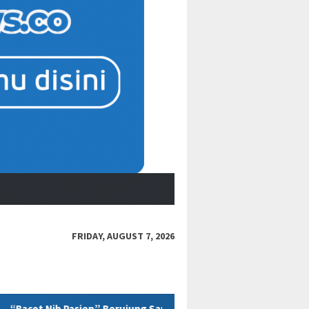
FRIDAY, AUGUST 7, 2026
ng Sanksi, Jejak Etika Tenaga Medis di Media Sosial Kembali Dip