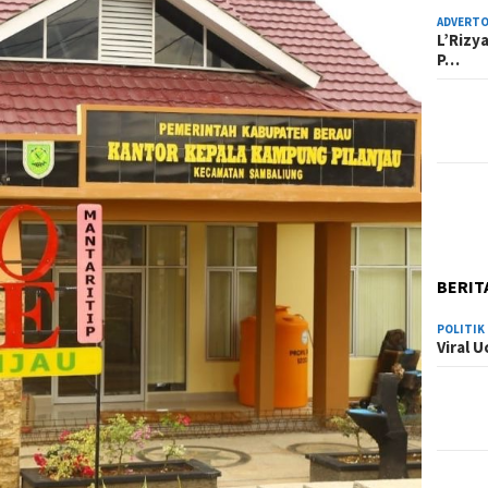
ADVERTO
L’Rizy
P…
BERIT
POLITIK
Viral 