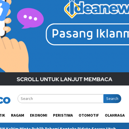
Search
TIK
RAGAM
EKONOMI
PERISTIWA
OTOMOTIF
OLAHRAGA
ami Konteks Pidato Secara Utuh
“Bacot Nih Pasien” Beruju