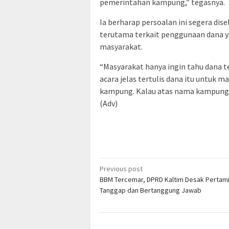
pemerintahan kampung,” tegasnya.
Ia berharap persoalan ini segera dis
terutama terkait penggunaan dana 
masyarakat.
“Masyarakat hanya ingin tahu dana t
acara jelas tertulis dana itu untuk 
kampung. Kalau atas nama kampung, 
(Adv)
Post
Previous post
BBM Tercemar, DPRD Kaltim Desak Pertam
navigation
Tanggap dan Bertanggung Jawab