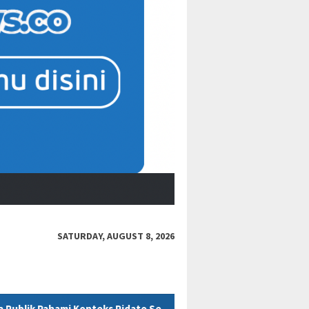
SATURDAY, AUGUST 8, 2026
idato Secara Utuh
“Bacot Nih Pasien” Berujung Sanksi, Je