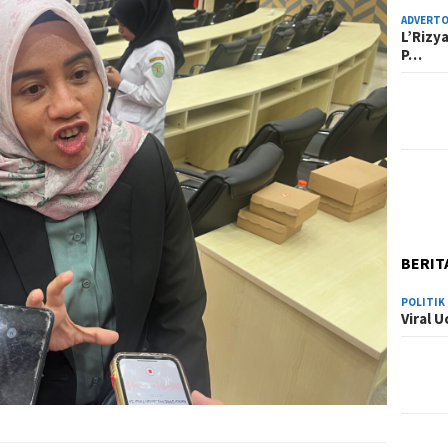
ADVERTO
L’Rizy
P…
BERIT
POLITIK
Viral 