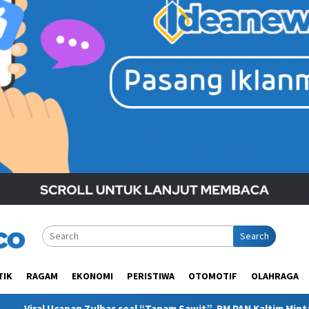
Search
TIK
RAGAM
EKONOMI
PERISTIWA
OTOMOTIF
OLAHRAGA
soal “Tanam Sawit”, BM PAN Kaltim Minta Publik Pahami Konteks P