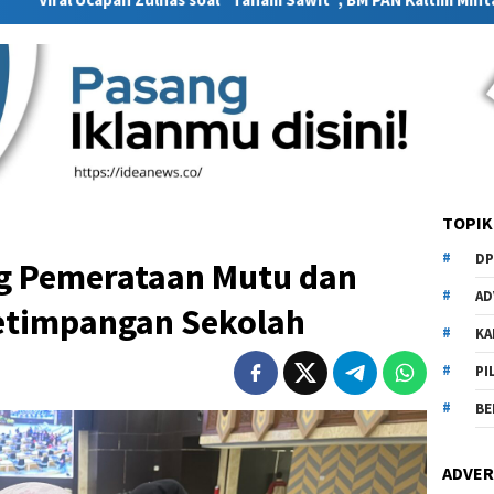
TOPIK
DP
g Pemerataan Mutu dan
AD
Ketimpangan Sekolah
KA
PI
BE
ADVER