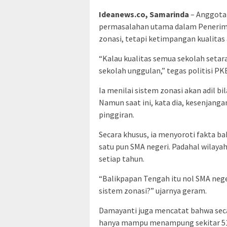
Ideanews.co, Samarinda
– Anggota
permasalahan utama dalam Penerim
zonasi, tetapi ketimpangan kualitas 
“Kalau kualitas semua sekolah setara
sekolah unggulan,” tegas politisi PKB
Ia menilai sistem zonasi akan adil b
Namun saat ini, kata dia, kesenjang
pinggiran.
Secara khusus, ia menyoroti fakta b
satu pun SMA negeri. Padahal wilayah
setiap tahun.
“Balikpapan Tengah itu nol SMA nege
sistem zonasi?” ujarnya geram.
Damayanti juga mencatat bahwa seca
hanya mampu menampung sekitar 51 p