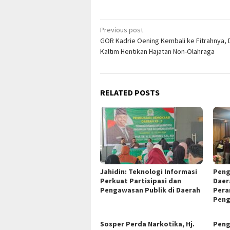
Post
Previous post
GOR Kadrie Oening Kembali ke Fitrahnya, 
navigation
Kaltim Hentikan Hajatan Non-Olahraga
RELATED POSTS
Jahidin: Teknologi Informasi
Peng
Perkuat Partisipasi dan
Daer
Pengawasan Publik di Daerah
Pera
Peng
Sosper Perda Narkotika, Hj.
Peng