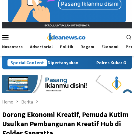
Mobile
Menu
Nusantara
Advertorial
Politik
Ragam
Ekonomi
Per
sial Kembali Dipertanyakan
Special Content
Polres Kukar Geledah Rumah D
Home
Berita
Dorong Ekonomi Kreatif, Pemuda Kutim
Usulkan Pembangunan Kreatif Hub di
Folder Sangatta