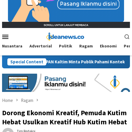
Mobile
Menu
Nusantara
Advertorial
Politik
Ragam
Ekonomi
Per
Sawit”, BM PAN Kaltim Minta Publik Pahami Konteks Pidato Secara
Special Content
Home
Ragam
Dorong Ekonomi Kreatif, Pemuda Kutim
Hebat Usulkan Kreatif Hub Kutim Hebat
Tim Redaksi