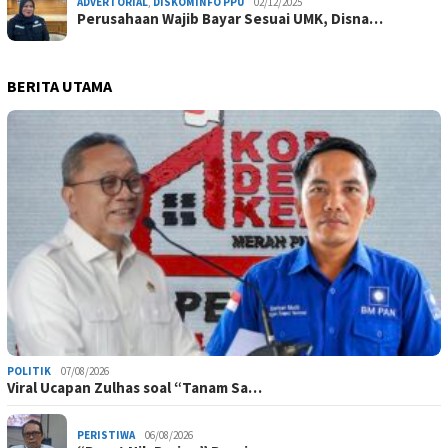
ADVERTORIAL
,
DISKOMINFO PPU
02/12/2025
Perusahaan Wajib Bayar Sesuai UMK, Disna…
BERITA UTAMA
POLITIK
07/08/2026
Viral Ucapan Zulhas soal “Tanam Sa…
PERISTIWA
06/08/2026