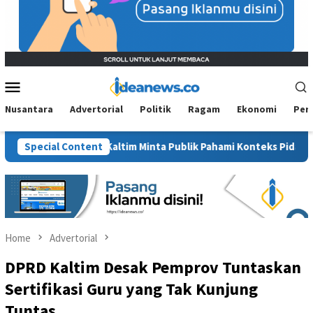
Mobile
Menu
Nusantara
Advertorial
Politik
Ragam
Ekonomi
Per
”, BM PAN Kaltim Minta Publik Pahami Konteks Pidato Secara Utuh
Special Content
Home
Advertorial
DPRD Kaltim Desak Pemprov Tuntaskan
Sertifikasi Guru yang Tak Kunjung
Tuntas