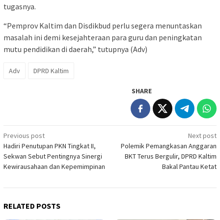
tugasnya.
“Pemprov Kaltim dan Disdikbud perlu segera menuntaskan
masalah ini demi kesejahteraan para guru dan peningkatan
mutu pendidikan di daerah,” tutupnya (Adv)
Adv
DPRD Kaltim
SHARE
Post
Previous post
Next post
Hadiri Penutupan PKN Tingkat II,
Polemik Pemangkasan Anggaran
navigation
Sekwan Sebut Pentingnya Sinergi
BKT Terus Bergulir, DPRD Kaltim
Kewirausahaan dan Kepemimpinan
Bakal Pantau Ketat
RELATED POSTS