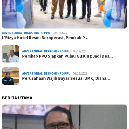
ADVERTORIAL
,
DISKOMINFO PPU
03/12/2025
L’Rizya Hotel Resmi Beroperasi, Pemkab P…
ADVERTORIAL
,
DISKOMINFO PPU
03/12/2025
Pemkab PPU Siapkan Pulau Gusung Jadi Des…
ADVERTORIAL
,
DISKOMINFO PPU
02/12/2025
Perusahaan Wajib Bayar Sesuai UMK, Disna…
BERITA UTAMA