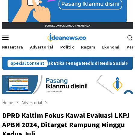
Mobile
Menu
Nusantara
Advertorial
Politik
Ragam
Ekonomi
Per
g Sanksi, Jejak Etika Tenaga Medis di Media Sosial Kembali Dipe
Special Content
Home
Advertorial
DPRD Kaltim Fokus Kawal Evaluasi LKPJ
APBN 2024, Ditarget Rampung Minggu
Kedua Juli