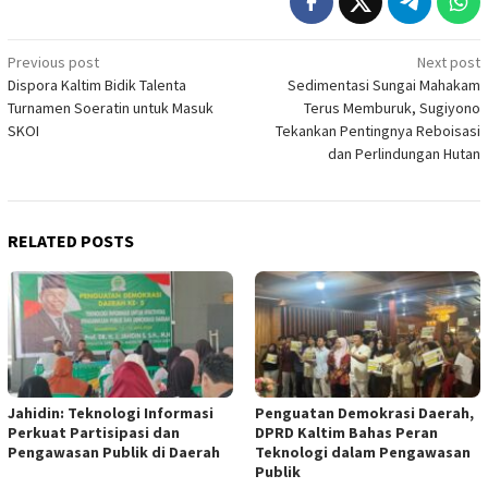
Post
Previous post
Next post
Dispora Kaltim Bidik Talenta
Sedimentasi Sungai Mahakam
navigation
Turnamen Soeratin untuk Masuk
Terus Memburuk, Sugiyono
SKOI
Tekankan Pentingnya Reboisasi
dan Perlindungan Hutan
RELATED POSTS
Jahidin: Teknologi Informasi
Penguatan Demokrasi Daerah,
Perkuat Partisipasi dan
DPRD Kaltim Bahas Peran
Pengawasan Publik di Daerah
Teknologi dalam Pengawasan
Publik