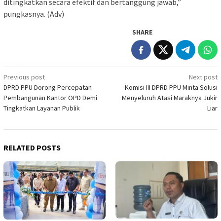
ditingkatkan secara efektif dan bertanggung jawab,”
pungkasnya. (Adv)
SHARE
Post
Previous post
Next post
DPRD PPU Dorong Percepatan
Komisi III DPRD PPU Minta Solusi
navigation
Pembangunan Kantor OPD Demi
Menyeluruh Atasi Maraknya Jukir
Tingkatkan Layanan Publik
Liar
RELATED POSTS