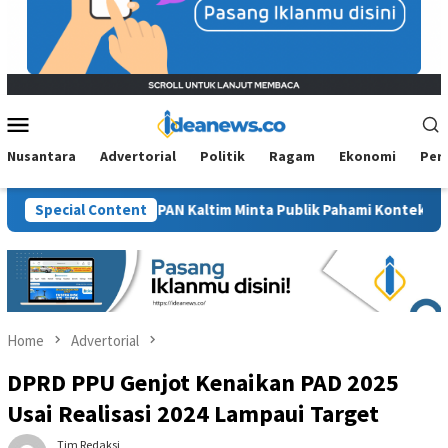
Mobile
Menu
Nusantara
Advertorial
Politik
Ragam
Ekonomi
Per
Sawit”, BM PAN Kaltim Minta Publik Pahami Konteks Pidato Secara
Special Content
Home
Advertorial
DPRD PPU Genjot Kenaikan PAD 2025
Usai Realisasi 2024 Lampaui Target
Tim Redaksi