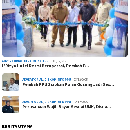
ADVERTORIAL
,
DISKOMINFO PPU
03/12/2025
L’Rizya Hotel Resmi Beroperasi, Pemkab P…
ADVERTORIAL
,
DISKOMINFO PPU
03/12/2025
Pemkab PPU Siapkan Pulau Gusung Jadi Des…
ADVERTORIAL
,
DISKOMINFO PPU
02/12/2025
Perusahaan Wajib Bayar Sesuai UMK, Disna…
BERITA UTAMA