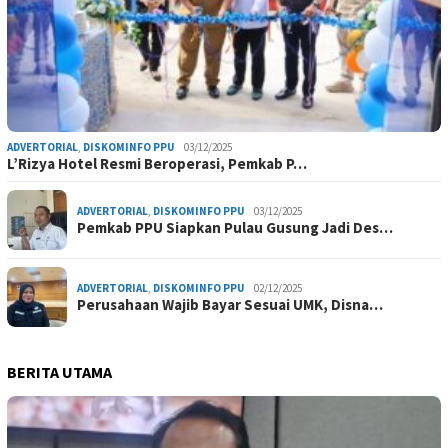
ADVERTORIAL
,
DISKOMINFO PPU
03/12/2025
L’Rizya Hotel Resmi Beroperasi, Pemkab P…
ADVERTORIAL
,
DISKOMINFO PPU
03/12/2025
Pemkab PPU Siapkan Pulau Gusung Jadi Des…
ADVERTORIAL
,
DISKOMINFO PPU
02/12/2025
Perusahaan Wajib Bayar Sesuai UMK, Disna…
BERITA UTAMA