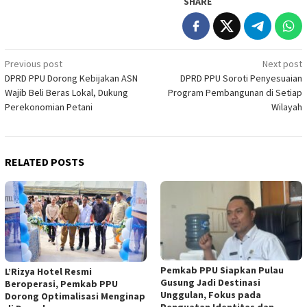
SHARE
Post
Previous post
Next post
DPRD PPU Dorong Kebijakan ASN
DPRD PPU Soroti Penyesuaian
navigation
Wajib Beli Beras Lokal, Dukung
Program Pembangunan di Setiap
Perekonomian Petani
Wilayah
RELATED POSTS
Pemkab PPU Siapkan Pulau
L’Rizya Hotel Resmi
Gusung Jadi Destinasi
Beroperasi, Pemkab PPU
Unggulan, Fokus pada
Dorong Optimalisasi Menginap