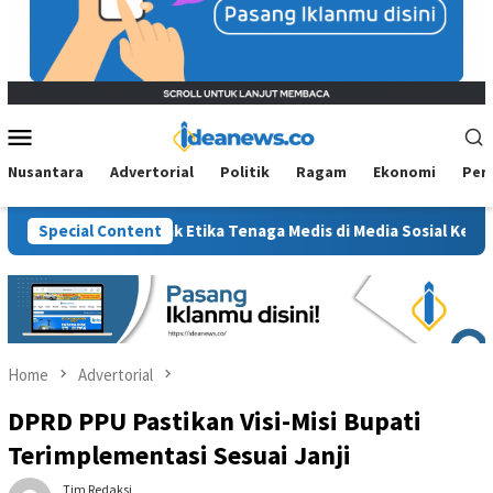
Mobile
Menu
Nusantara
Advertorial
Politik
Ragam
Ekonomi
Per
anksi, Jejak Etika Tenaga Medis di Media Sosial Kembali Diperta
Special Content
Home
Advertorial
DPRD PPU Pastikan Visi-Misi Bupati
Terimplementasi Sesuai Janji
Tim Redaksi