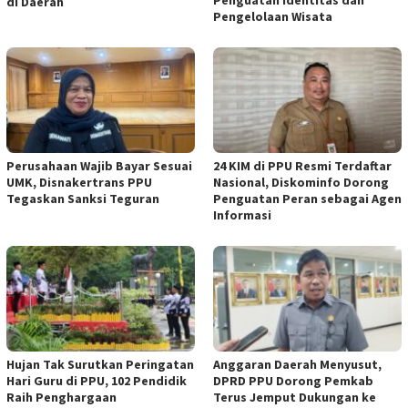
Penguatan Identitas dan
di Daerah
Pengelolaan Wisata
Perusahaan Wajib Bayar Sesuai
24 KIM di PPU Resmi Terdaftar
UMK, Disnakertrans PPU
Nasional, Diskominfo Dorong
Tegaskan Sanksi Teguran
Penguatan Peran sebagai Agen
Informasi
Hujan Tak Surutkan Peringatan
Anggaran Daerah Menyusut,
Hari Guru di PPU, 102 Pendidik
DPRD PPU Dorong Pemkab
Raih Penghargaan
Terus Jemput Dukungan ke