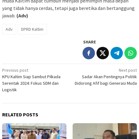
muda Kaltim dapat tumbuh menjadi pemimpin masa depan
yang tidak hanya cerdas, tetapi juga beretika dan bertanggung
jawab.
(Adv)
Adv
DPRD Kaltim
SHARE
Post
Previous post
Next post
KPU Kaltim Siap Sambut Pilkada
Sadar Akan Pentingnya Politik
navigation
Serentak 2024: Fokus SDM dan
Didorong Afif bagi Generasi Muda
Logistik
RELATED POSTS