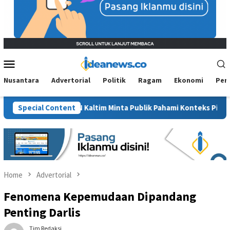
Mobile
Menu
Nusantara
Advertorial
Politik
Ragam
Ekonomi
Per
t”, BM PAN Kaltim Minta Publik Pahami Konteks Pidato Secara Utu
Special Content
Home
Advertorial
Fenomena Kepemudaan Dipandang
Penting Darlis
Tim Redaksi