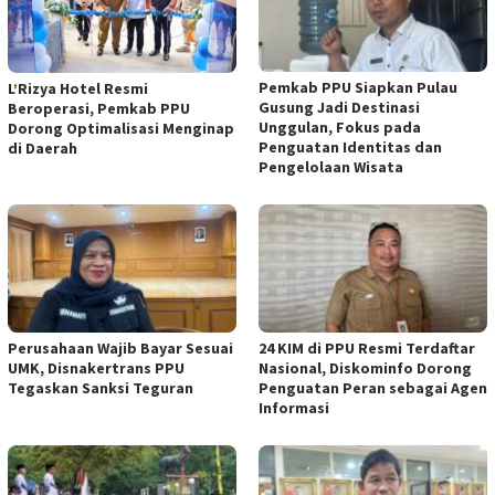
Pemkab PPU Siapkan Pulau
L’Rizya Hotel Resmi
Gusung Jadi Destinasi
Beroperasi, Pemkab PPU
Unggulan, Fokus pada
Dorong Optimalisasi Menginap
Penguatan Identitas dan
di Daerah
Pengelolaan Wisata
Perusahaan Wajib Bayar Sesuai
24 KIM di PPU Resmi Terdaftar
UMK, Disnakertrans PPU
Nasional, Diskominfo Dorong
Tegaskan Sanksi Teguran
Penguatan Peran sebagai Agen
Informasi