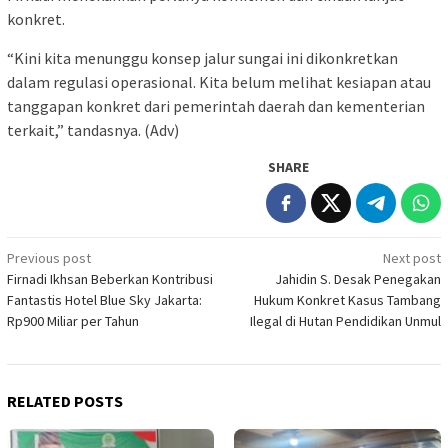
konkret.
“Kini kita menunggu konsep jalur sungai ini dikonkretkan
dalam regulasi operasional. Kita belum melihat kesiapan atau
tanggapan konkret dari pemerintah daerah dan kementerian
terkait,” tandasnya. (Adv)
SHARE
Post
Previous post
Next post
Firnadi Ikhsan Beberkan Kontribusi
Jahidin S. Desak Penegakan
navigation
Fantastis Hotel Blue Sky Jakarta:
Hukum Konkret Kasus Tambang
Rp900 Miliar per Tahun
Ilegal di Hutan Pendidikan Unmul
RELATED POSTS