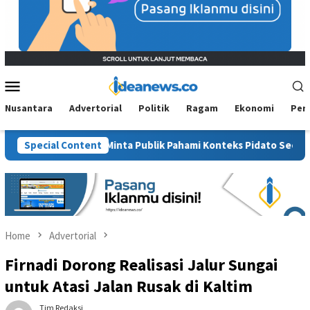
Mobile
Menu
Nusantara
Advertorial
Politik
Ragam
Ekonomi
Per
AN Kaltim Minta Publik Pahami Konteks Pidato Secara Utuh
Special Content
Home
Advertorial
Firnadi Dorong Realisasi Jalur Sungai
untuk Atasi Jalan Rusak di Kaltim
Tim Redaksi