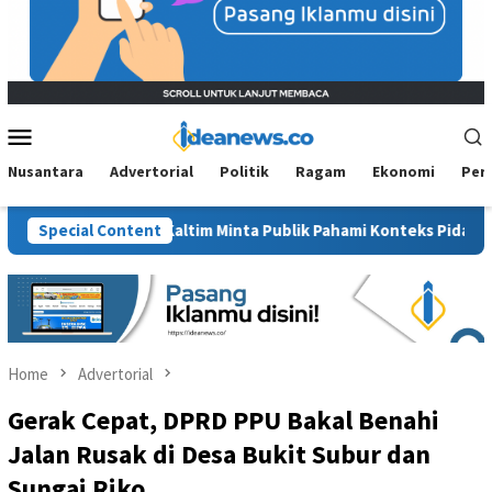
Mobile
Menu
Nusantara
Advertorial
Politik
Ragam
Ekonomi
Per
, BM PAN Kaltim Minta Publik Pahami Konteks Pidato Secara Utuh
Special Content
Home
Advertorial
Gerak Cepat, DPRD PPU Bakal Benahi
Jalan Rusak di Desa Bukit Subur dan
Sungai Riko