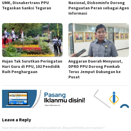
UMK, Disnakertrans PPU
Nasional, Diskominfo Dorong
Tegaskan Sanksi Teguran
Penguatan Peran sebagai Agen
Informasi
Hujan Tak Surutkan Peringatan
Anggaran Daerah Menyusut,
Hari Guru di PPU, 102 Pendidik
DPRD PPU Dorong Pemkab
Raih Penghargaan
Terus Jemput Dukungan ke
Pusat
Leave a Reply
Your email address will not be published.
Required fields are marked
*