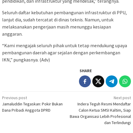
pendidikan, dan infrastruktur yang mendesak,” terangnya.
Seluruh daftar kebutuhan pembangunan infrastruktur di PPU,
lanjut dia, sudah tercatat di dinas teknis. Namun, untuk
melaksanakan pengerjaan masih menunggu kesiapan
anggaran.
“Kami mengajak seluruh pihak untuk tetap mendukung upaya
pembangunan daerah agar sejalan dengan perkembangan
IKN,” pungkasnya. (Adv)
SHARE
Post
Previous post
Next post
Jamaluddin Tegaskan: Pokir Bukan
Indera Teguh Resmi Mendaftar
navigation
Dana Pribadi Anggota DPRD
Calon Ketua SMSI Kaltim, Siap
Bawa Organisasi Lebih Profesional
dan Terlindungi