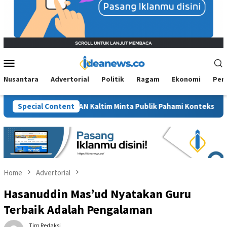
Mobile
Menu
Nusantara
Advertorial
Politik
Ragam
Ekonomi
Per
wit”, BM PAN Kaltim Minta Publik Pahami Konteks Pidato Secara U
Special Content
Home
Advertorial
Hasanuddin Mas’ud Nyatakan Guru
Terbaik Adalah Pengalaman
Tim Redaksi