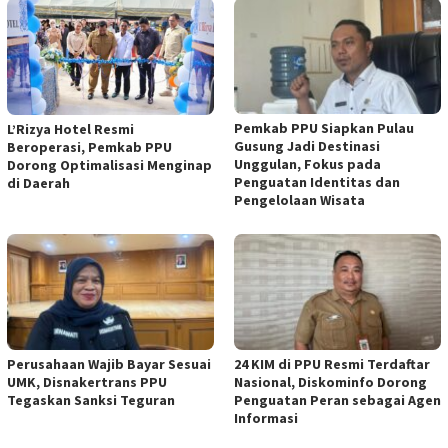
Pemkab PPU Siapkan Pulau
L’Rizya Hotel Resmi
Gusung Jadi Destinasi
Beroperasi, Pemkab PPU
Unggulan, Fokus pada
Dorong Optimalisasi Menginap
Penguatan Identitas dan
di Daerah
Pengelolaan Wisata
Perusahaan Wajib Bayar Sesuai
24 KIM di PPU Resmi Terdaftar
UMK, Disnakertrans PPU
Nasional, Diskominfo Dorong
Tegaskan Sanksi Teguran
Penguatan Peran sebagai Agen
Informasi