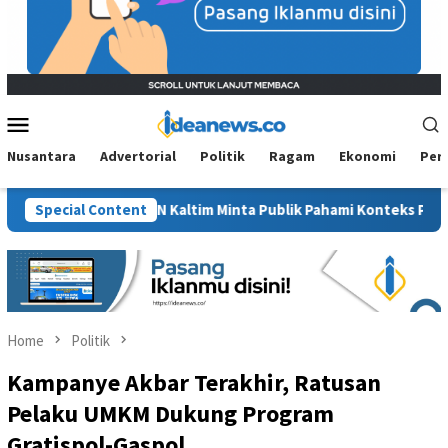
Mobile
Menu
Nusantara
Advertorial
Politik
Ragam
Ekonomi
Per
”, BM PAN Kaltim Minta Publik Pahami Konteks Pidato Secara Utuh
Special Content
Home
Politik
Kampanye Akbar Terakhir, Ratusan
Pelaku UMKM Dukung Program
Gratispol-Gaspol