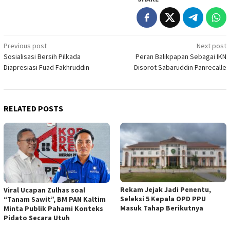
Post
Previous post
Next post
Sosialisasi Bersih Pilkada
Peran Balikpapan Sebagai IKN
navigation
Diapresiasi Fuad Fakhruddin
Disorot Sabaruddin Panrecalle
RELATED POSTS
Rekam Jejak Jadi Penentu,
Viral Ucapan Zulhas soal
Seleksi 5 Kepala OPD PPU
“Tanam Sawit”, BM PAN Kaltim
Masuk Tahap Berikutnya
Minta Publik Pahami Konteks
Pidato Secara Utuh