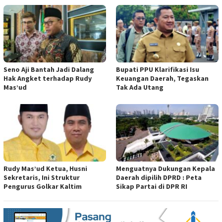
Seno Aji Bantah Jadi Dalang
Bupati PPU Klarifikasi Isu
Hak Angket terhadap Rudy
Keuangan Daerah, Tegaskan
Mas’ud
Tak Ada Utang
Rudy Mas’ud Ketua, Husni
Menguatnya Dukungan Kepala
Sekretaris, Ini Struktur
Daerah dipilih DPRD : Peta
Pengurus Golkar Kaltim
Sikap Partai di DPR RI