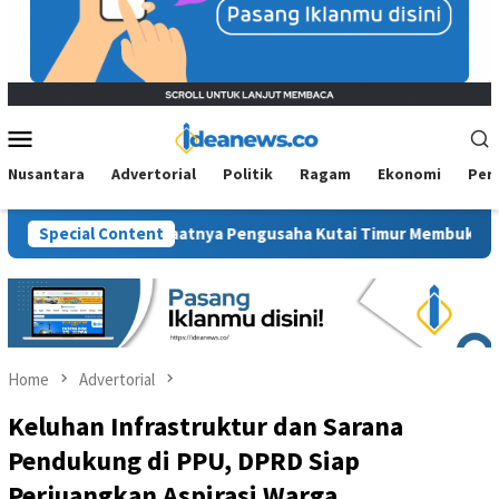
Mobile
Menu
Nusantara
Advertorial
Politik
Ragam
Ekonomi
Per
konomi: Saatnya Pengusaha Kutai Timur Membuktikan Diri
Special Content
Home
Advertorial
Keluhan Infrastruktur dan Sarana
Pendukung di PPU, DPRD Siap
Perjuangkan Aspirasi Warga