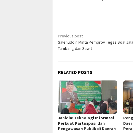
Post
Previous post
Salehuddin Minta Pemprov Tegas Soal Jal
navigation
Tambang dan Sawit
RELATED POSTS
Jahidin: Teknologi Informasi
Peng
Perkuat Partisipasi dan
Daer
Pengawasan Publik di Daerah
Pera