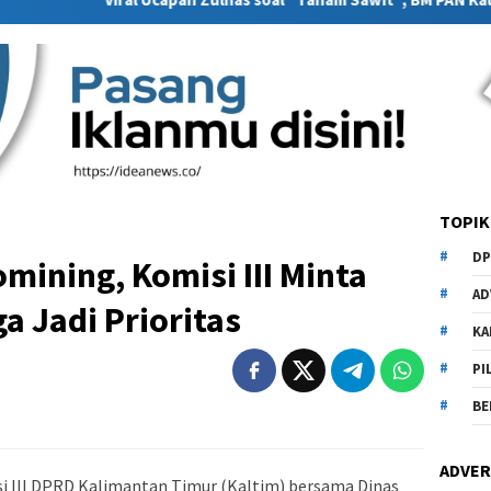
TOPIK
DP
mining, Komisi III Minta
AD
 Jadi Prioritas
KA
PI
BE
ADVER
i III DPRD Kalimantan Timur (Kaltim) bersama Dinas