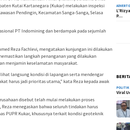
aten Kutai Kartanegara (Kukar) melakukan inspeksi
ADVERTO
L’Rizy
i kawasan Pendingin, Kecamatan Sanga-Sanga, Selasa
P…
erasional PT Indomining dan berdampak pada sejumlah
hmed Reza Fachlevi, mengatakan kunjungan ini dilakukan
 memastikan langkah penanganan yang dilakukan
 dan menjamin keselamatan masyarakat.
lihat langsung kondisi di lapangan serta mendengar
BERIT
kat harus jadi prioritas utama,” kata Reza kepada awak
POLITIK
Viral 
erusahaan disebut telah mulai melakukan proses
, Reza menegaskan bahwa seluruh tindakan harus
nas PUPR Kukar, khususnya terkait kondisi geoteknik