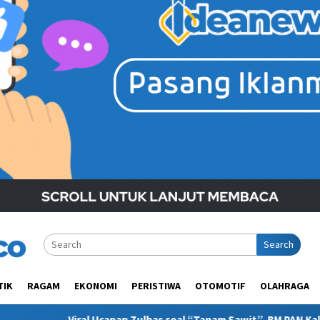
Search
TIK
RAGAM
EKONOMI
PERISTIWA
OTOMOTIF
OLAHRAGA
pan Zulhas soal “Tanam Sawit”, BM PAN Kaltim Minta Publik Paham