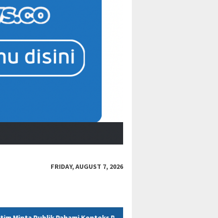
FRIDAY, AUGUST 7, 2026
i Konteks Pidato Secara Utuh
“Bacot Nih Pasien” Berujung