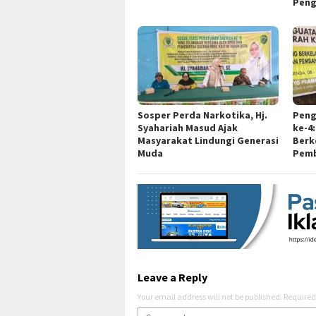
Peng
Sosper Perda Narkotika, Hj.
Peng
Syahariah Masud Ajak
ke-4
Masyarakat Lindungi Generasi
Berk
Muda
Pemb
Leave a Reply
Your email address will not be published.
Required