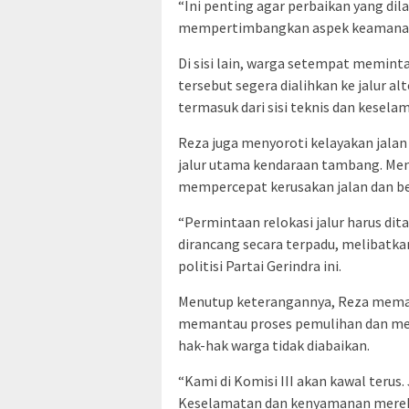
“Ini penting agar perbaikan yang dil
mempertimbangkan aspek keamanan j
Di sisi lain, warga setempat meminta
tersebut segera dialihkan ke jalur alt
termasuk dari sisi teknis dan kesela
Reza juga menyoroti kelayakan jalan
jalur utama kendaraan tambang. Menu
mempercepat kerusakan jalan dan b
“Permintaan relokasi jalur harus dit
dirancang secara terpadu, melibatka
politisi Partai Gerindra ini.
Menutup keterangannya, Reza memas
memantau proses pemulihan dan me
hak-hak warga tidak diabaikan.
“Kami di Komisi III akan kawal terus
Keselamatan dan kenyamanan mereka 