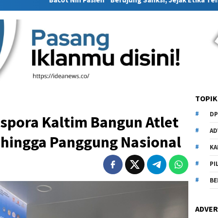
TOPIK
DP
spora Kaltim Bangun Atlet
AD
 hingga Panggung Nasional
KA
PI
BE
ADVER