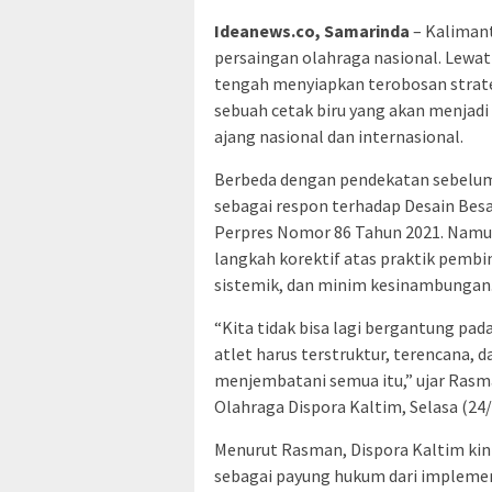
Ideanews.co, Samarinda
– Kalimant
persaingan olahraga nasional. Lewat 
tengah menyiapkan terobosan strate
sebuah cetak biru yang akan menjadi 
ajang nasional dan internasional.
Berbeda dengan pendekatan sebelumn
sebagai respon terhadap Desain Bes
Perpres Nomor 86 Tahun 2021. Namun
langkah korektif atas praktik pembi
sistemik, dan minim kesinambungan
“Kita tidak bisa lagi bergantung pa
atlet harus terstruktur, terencana, 
menjembatani semua itu,” ujar Rasm
Olahraga Dispora Kaltim, Selasa (24/
Menurut Rasman, Dispora Kaltim ki
sebagai payung hukum dari implemen