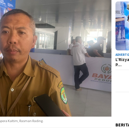
ADVERTO
L’Rizy
P…
spora Kaltim, Rasman Rading.
BERIT