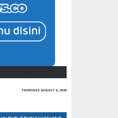
THURSDAY, AUGUST 6, 2026
Sosial Kembali Dipertanyakan
Polres Kukar Geledah Rumah