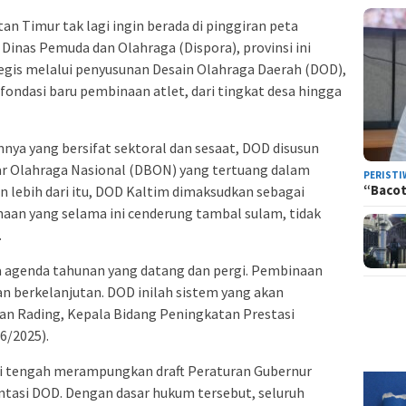
an Timur tak lagi ingin berada di pinggiran peta
Dinas Pemuda dan Olahraga (Dispora), provinsi ini
gis melalui penyusunan Desain Olahraga Daerah (DOD),
fondasi baru pembinaan atlet, dari tingkat desa hingga
ya yang bersifat sektoral dan sesaat, DOD disusun
ar Olahraga Nasional (DBON) yang tertuang dalam
PERISTI
“Bacot
 lebih dari itu, DOD Kaltim dimaksudkan sebagai
naan yang selama ini cenderung tambal sulam, tidak
.
da agenda tahunan yang datang dan pergi. Pembinaan
dan berkelanjutan. DOD inilah sistem yang akan
an Rading, Kepala Bidang Peningkatan Prestasi
6/2025).
ni tengah merampungkan draft Peraturan Gubernur
tasi DOD. Dengan dasar hukum tersebut, seluruh