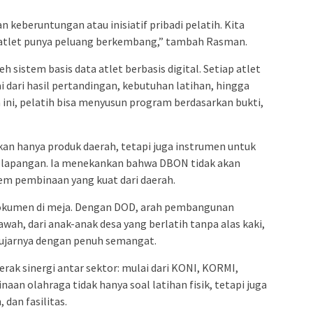
n keberuntungan atau inisiatif pribadi pelatih. Kita
 atlet punya peluang berkembang,” tambah Rasman.
eh sistem basis data atlet berbasis digital. Setiap atlet
dari hasil pertandingan, kebutuhan latihan, hingga
a ini, pelatih bisa menyusun program berdasarkan bukti,
 hanya produk daerah, tetapi juga instrumen untuk
 lapangan. Ia menekankan bahwa DBON tidak akan
stem pembinaan yang kuat dari daerah.
 dokumen di meja. Dengan DOD, arah pembangunan
awah, dari anak-anak desa yang berlatih tanpa alas kaki,
” ujarnya dengan penuh semangat.
ak sinergi antar sektor: mulai dari KONI, KORMI,
aan olahraga tidak hanya soal latihan fisik, tetapi juga
 dan fasilitas.