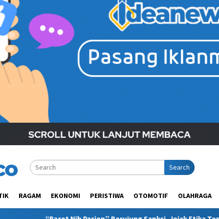
Search
TIK
RAGAM
EKONOMI
PERISTIWA
OTOMOTIF
OLAHRAGA
Nih Pasien” Berujung Sanksi, Jejak Etika Tenaga Medis di Media 