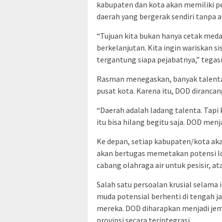
kabupaten dan kota akan memiliki p
daerah yang bergerak sendiri tanpa 
“Tujuan kita bukan hanya cetak meda
berkelanjutan. Kita ingin wariskan 
tergantung siapa pejabatnya,” tegas
Rasman menegaskan, banyak talenta 
pusat kota. Karena itu, DOD dirancan
“Daerah adalah ladang talenta. Tapi k
itu bisa hilang begitu saja. DOD men
Ke depan, setiap kabupaten/kota ak
akan bertugas memetakan potensi lo
cabang olahraga air untuk pesisir, at
Salah satu persoalan krusial selama i
muda potensial berhenti di tengah j
mereka. DOD diharapkan menjadi jemb
provinsi secara terintegrasi.